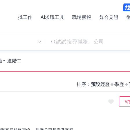
找工作
AI求職工具
職場熊報
媒合見證
別
驗
進階
排序：
預設
經歷
學歷