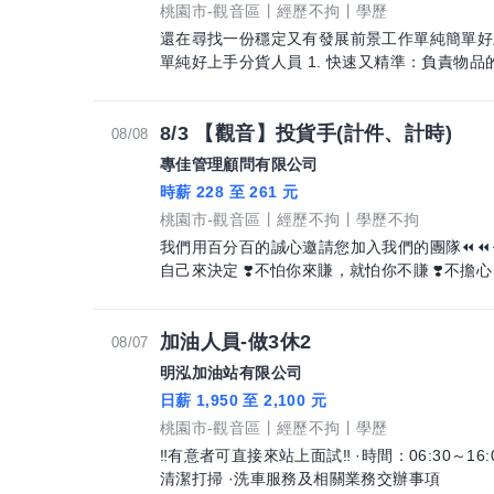
桃園市-觀音區
經歷不拘
學歷
還在尋找一份穩定又有發展前景工作單純簡單好
單純好上手分貨人員 1. 快速又精準：
8/3 【觀音】投貨手(計件、計時)
08/08
專佳管理顧問有限公司
時薪 228 至 261 元
桃園市-觀音區
經歷不拘
學歷不拘
我們用百分百的誠心邀請您加入我們的團隊⏪⏪⏪⏪⏪ ❣️江湖在走，口袋要有 ❣
自己來決定 ❣️不怕你來賺，就怕你不賺 ❣️不擔心
加油人員-做3休2
08/07
明泓加油站有限公司
日薪 1,950 至 2,100 元
桃園市-觀音區
經歷不拘
學歷
‼️有意者可直接來站上面試‼️ ·時間：06:30～1
清潔打掃 ·洗車服務及相關業務交辦事項