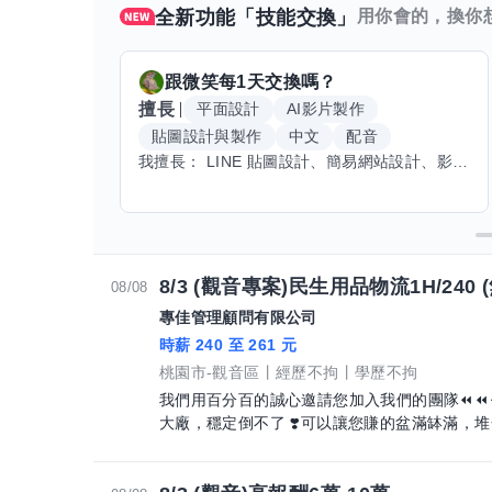
全新功能「技能交換」
用你會的，換你
跟
微笑每1天
交換嗎？
擅長
平面設計
AI影片製作
貼圖設計與製作
中文
配音
我擅長： LINE 貼圖設計、簡易網站設計、影片剪輯、配音、AI 影片創作、音樂創作（原創歌曲／純音樂／配樂） 希望交換技能： ① 游泳（想學：自由式、蝶式） 已會基礎蛙式、仰式，但姿勢尚未標準，希望有人協助修正動作、提升效率。 ② 鋼琴（目前約巴哈初階程度） ③ 英文（程度約 B1～B2） 交換方式： 捷運可到處，部分技能可線上交換。
8/3 (觀音專案)民生用品物流1H/240 
08/08
專佳管理顧問有限公司
時薪 240 至 261 元
桃園市-觀音區
經歷不拘
學歷不拘
我們用百分百的誠心邀請您加入我們的團隊⏪⏪⏪⏪⏪ ❣️您還在為生活所困嗎？ 
大廠，穩定倒不了 ❣️可以讓您賺的盆滿缽滿，