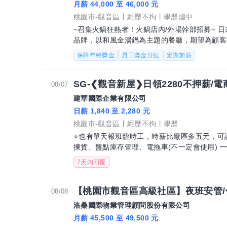
月薪 44,000 至 46,000 元
桃園市-觀音區
經歷不拘
學歷國中
~召集火鍋狂熱者！火鍋店內/外場幹部招募~ 
品牌，以和風金湯鍋為主題的餐廳，期望為顧客
期待你在內外場幹部角色中扮演重要的領
保障年終獎金
員工獎金分紅
定期加薪
SG-❮觀音新屋❯日領2280不押薪/
08/07
建華國際企業有限公司
日薪 1,840 至 2,280 元
桃園市-觀音區
經歷不拘
學歷
⭐也有單天報班臨時工，時薪比廠區多五元，可詢
揀貨、盤點庫存管理、電拖車(不一定會使用) 
7天內回覆
【桃園市觀音區高級社區】夜班安管/保全人
08/08
洛桑國際物業管理顧問股份有限公司
月薪 45,500 至 49,500 元