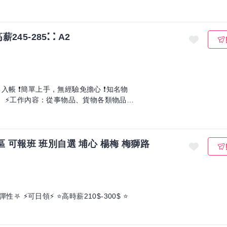
45-285⛚ A2
日入帳 ❗簡單上手，無經驗免擔心 ❗知名物
休班】 ⚡工作內容：從事物品、貨物各類物品的
 可報班 班別自選 埔心 楊梅 梅獅路
⚡可日領⚡ ⭐️高時薪210$-300$ ⭐️