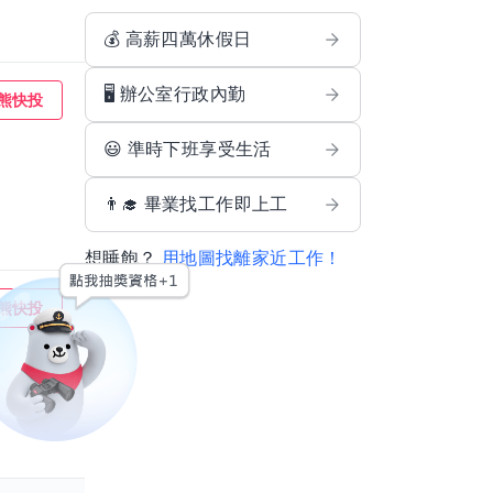
💰 高薪四萬休假日
🖥️ 辦公室行政內勤
熊快投
😃 準時下班享受生活
👨‍🎓 畢業找工作即上工
想睡飽？
用地圖找離家近工作！
熊快投