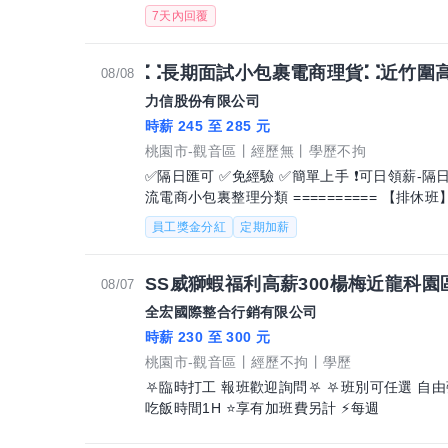
7天內回覆
⛚長期面試小包裹電商理貨⛚近竹圍高薪2
08/08
力信股份有限公司
時薪 245 至 285 元
桃園市-觀音區
經歷無
學歷不拘
✅隔日匯可 ✅免經驗 ✅簡單上手 ❗可日領薪-隔
流電商小包裏整理分類 ========== 【排
搬運、整理、分類作
員工獎金分紅
定期加薪
SS威獅蝦福利高薪300楊梅近龍科園區
08/07
全宏國際整合行銷有限公司
時薪 230 至 300 元
桃園市-觀音區
經歷不拘
學歷
⛧臨時打工 報班歡迎詢問⛧ ⛧班別可任選 自由彈性⛧ 
吃飯時間1H ⭐️享有加班費另計 ⚡每週