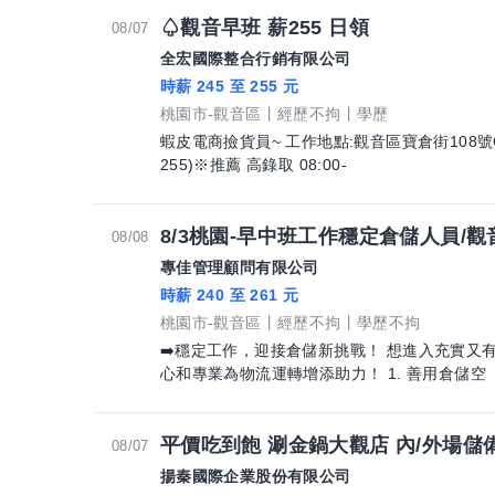
♤觀音早班 薪255 日領
08/07
全宏國際整合行銷有限公司
時薪 245 至 255 元
桃園市-觀音區
經歷不拘
學歷
蝦皮電商撿貨員~ 工作地點:觀音區寶倉街108號C棟 工作時間: 07:00-16:00 (薪245-
255)※推薦 高錄取 08:00-
8/3桃園-早中班工作穩定倉儲人員/觀
08/08
專佳管理顧問有限公司
時薪 240 至 261 元
桃園市-觀音區
經歷不拘
學歷不拘
➡️穩定工作，迎接倉儲新挑戰！ 想進入充實又有規律的職場
心和專業為物流運轉增添助力！ 1. 善用倉儲空
平價吃到飽 涮金鍋大觀店 內/外場儲
08/07
揚秦國際企業股份有限公司