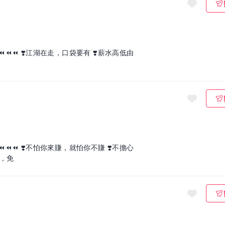
️薪水高低由
 ❣️不擔心
班，免