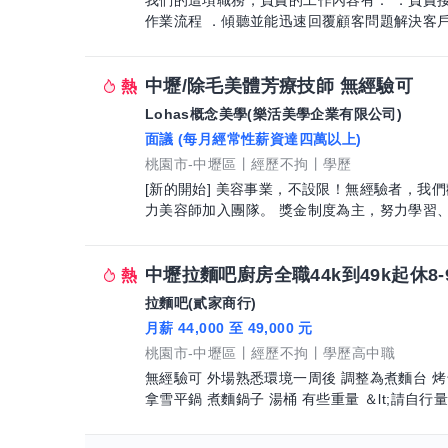
我們的這項職務，負責的工作內容有： ．負責
作業流程 ．傾聽並能迅速回覆顧客問題解決客
有： ．負責接聽客戶服務專線 ．熟悉公司
中壢/除毛美體芳療技師 無經驗可
Lohas概念美學(樂活美學企業有限公司)
面議 (每月經常性薪資達四萬以上)
桃園市-中壢區
經歷不拘
學歷
[新的開始] 美容事業，不設限！無經驗者，我們歡迎你！ 職缺介紹： 有
力美容師加入團隊。 獎金制度為主，努力學習、
完善的考核與加薪制度 工作制
中壢拉麵吧廚房全職44k到49k起休8-
拉麵吧(貳家商行)
月薪 44,000 至 49,000 元
桃園市-中壢區
經歷不拘
學歷高中職
無經驗可 外場熟悉環境一周後 調整為煮麵台 烤台 炸台培訓可先試做 需要有點力氣 單手
拿雪平鍋 煮麵鍋子 湯桶 有些重量 ＆lt;請自行量力＆gt; 
有職務