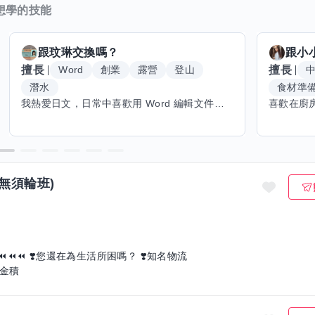
想學的技能
跟
玟琳
交換嗎？
跟
小
擅長
擅長
Word
創業
露營
登山
潛水
食材準
我熱愛日文，日常中喜歡用 Word 編輯文件，也對創業有不少想法。希望能找到願意和我交換技能的朋友，我願意分享日文和辦公軟體技巧，期待學習手繪和烏克麗麗，感受不同的藝術魅力。年長帶來沉澱與耐心，願與你互相成長，一同探索新領域的喜悅。
(無須輪班)
❣️知名物流
堆金積