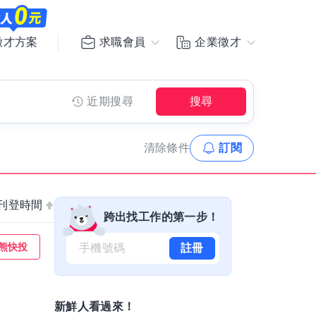
求職會員
企業徵才
徵才方案
近期搜尋
搜尋
清除
條件
訂閱
刊登時間
跨出找工作的第一步！
熊快投
註冊
新鮮人看過來！