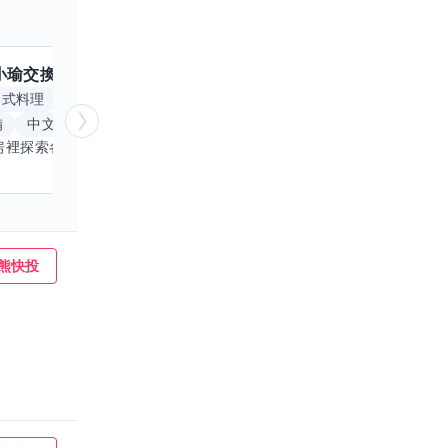
小瑜
交換嗎？
跟
魟魚
交換嗎？
擅長
中式料理
食材知識
簡餐料理
冥想
能量療
備
中文
自我覺察
心靈放鬆
喜歡在廚房裡探索各種中式料理的祕密，也對食材的挑選和搭配充滿熱情。平常生活裡，簡餐料理是我的拿手好戲，讓人輕鬆又滿足。最近開始對手繪、攝影和影片剪輯有濃厚興趣，想找伙伴一起學習交換技能，互相激盪創意！希望能和你一起開心成長，分享不只是技術，更是快樂和靈感的碰撞。
熊快投