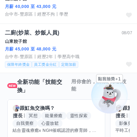
月薪 40,000 至 43,000 元
台中市-豐原區
經歷不拘
學歷
二廚(炒菜、炒飯人員)
08/07
山東餃子館
月薪 45,000 至 48,000 元
台中市-豐原區
經歷2年
學歷高中職
保障年終獎金
員工獎金分紅
定期加薪
全新功能「技能交
用你會的，換你想學的技
能
換」
跟
魟魚
交換嗎？
跟
雅
擅長
擅長
冥想
能量療癒
靈性探索
W
自我覺察
心靈放鬆
影像剪輯
結合靈魂療癒x NGH催眠認證的療育師，主要提供潛意識探索和靈魂導向的催眠療育。你會全程100%清醒跟我對話。