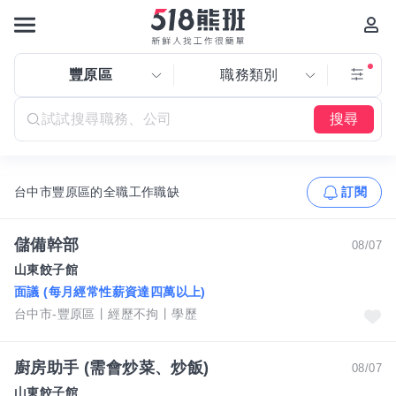
豐原區
職務類別
搜尋
台中市豐原區的全職工作職缺
訂閱
儲備幹部
08/07
山東餃子館
面議 (每月經常性薪資達四萬以上)
台中市-豐原區
經歷不拘
學歷
廚房助手 (需會炒菜、炒飯)
08/07
山東餃子館