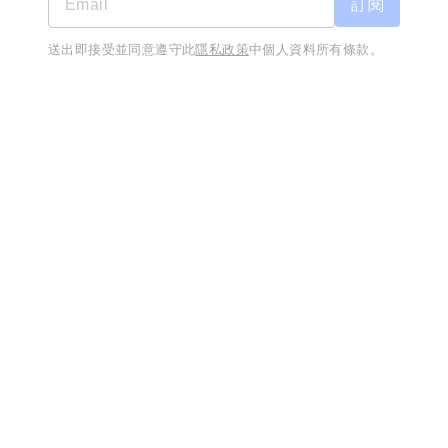
訂閱
早安美芝城豐原活力中興店-正職人員
08/04
送出即接受並同意遵守此
隱私政策
中個人資料所有條款。
工作訊息不漏接
立即下載
早安美芝城(婉綺早餐店)
月薪 37,000 至 42,000 元
台中市-豐原區
經歷無
學歷國中
保障年終獎金
員工獎金分紅
定期加薪
水電師傅
08/02
銓豐水電工程
日薪 2,100 至 2,500 元
台中市-豐原區
經歷3年
學歷不拘
保障年終獎金
員工獎金分紅
員工旅遊
全新功能「技能交
用你會的，換你想學的技
能
換」