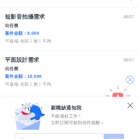
短影音拍攝需求
08/07
出任務
案件金額：
6,000
可遠端-全區
無
不拘
平面設計需求
08/07
出任務
案件金額：
10,000
關
可遠端-全區
無
不拘
閉
石二鍋豐原源豐店-見習襄理
08/01
新職缺通知我
王品餐飲股份有限公司
不錯過好工作！
月薪 34,800 至 42,740 元
立即訂閱可收到信件提醒～
台中市-豐原區
經歷不拘
學歷高中職
優於勞基法之休假
員工獎金分紅
交通方便