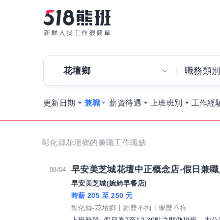
花壇鄉
職務類
更新日期
兼職
薪資待遇
上班班別
工作經
彰化縣花壇鄉的兼職工作職缺
早安美芝城花壇中正概念店-假日兼職
08/04
早安美芝城(婉綺早餐店)
時薪 205 至 250 元
彰化縣-花壇鄉
經歷不拘
學歷不拘