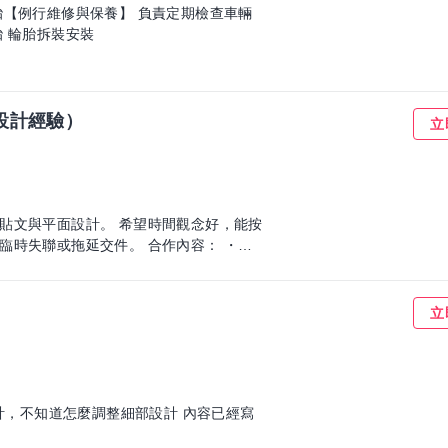
 輪胎拆裝安裝
設計經驗）
立
貼文與平面設計。 希望時間觀念好，能按
拖延交件。 合作內容： ・社
我們會提供完整文案、素材、設計方向與品
strator 製作（需提供原檔） ・AI 檔需
立
備印刷完稿經驗 ・可處理名片、海報、DM、大圖輸出
設計，不知道怎麼調整細部設計 內容已經寫