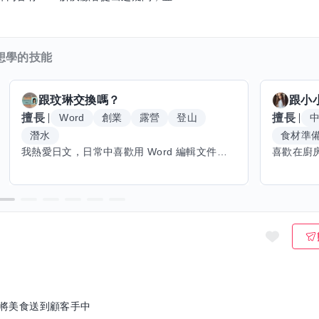
想學的技能
跟
玟琳
交換嗎？
跟
小
擅長
擅長
Word
創業
露營
登山
潛水
食材準
我熱愛日文，日常中喜歡用 Word 編輯文件，也對創業有不少想法。希望能找到願意和我交換技能的朋友，我願意分享日文和辦公軟體技巧，期待學習手繪和烏克麗麗，感受不同的藝術魅力。年長帶來沉澱與耐心，願與你互相成長，一同探索新領域的喜悅。
 將美食送到顧客手中