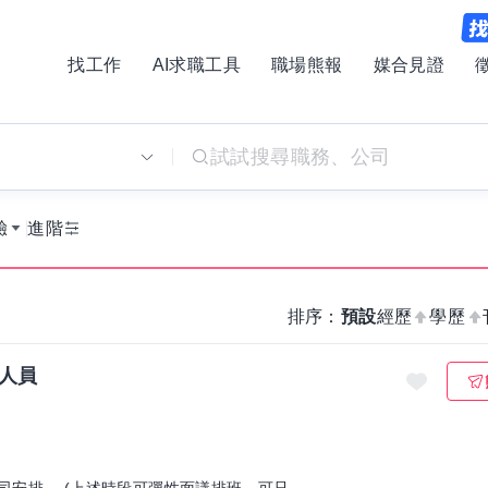
找工作
AI求職工具
職場熊報
媒合見證
別
驗
進階
排序：
預設
經歷
學歷
人員