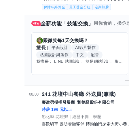
予餐點上的建議。 2 後續
保障年終獎金
員工獎金分紅
定期加薪
全新功能「技能交換」
用你會的，換你
跟
微笑每1天
交換嗎？
擅長
平面設計
AI影片製作
貼圖設計與製作
中文
配音
我擅長： LINE 貼圖設計、簡易網站設計、影片剪輯、配音、AI 影片創作、音樂創作（原創歌曲／純音樂／配樂） 希望交換技能： ① 游泳（想學：自由式、蝶式） 已會基礎蛙式、仰式，但姿勢尚未標準，希望有人協助修正動作、提升效率。 ② 鋼琴（目前約巴哈初階程度） ③ 英文（程度約 B1～B2） 交換方式： 捷運可到處，部分技能可線上交換。
241 花壇中山餐廳 外送員(兼職)
08/08
麥當勞授權發展商_和德昌股份有限公司
時薪 196 元以上
彰化縣-花壇鄉
經歷不拘
學歷
喜歡騎車 協助餐廳夥伴 轉動油門探索大街小巷