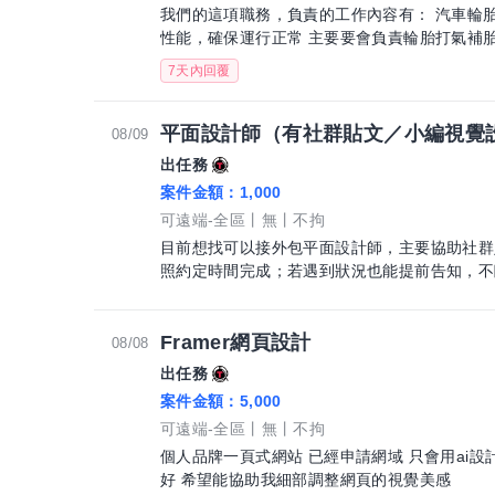
我們的這項職務，負責的工作內容有： 汽車輪胎【例行維修與保養】 負責定期檢查車輛
性能，確保運行正常 主要要會負責輪胎打氣補胎
7天內回覆
平面設計師（有社群貼文／小編視覺
08/09
出任務
案件金額：
1,000
可遠端-全區
無
不拘
目前想找可以接外包平面設計師，主要協助社群
照約定時間完成；若遇到狀況也能提前告知，不臨時失聯或
群貼文設計 ・名片、DM、海報等平面設計 ・
牌風格 ・主要依照既有風格延伸製作 ・需使用 Illu
整理好圖層，方便後續修改尺寸使用 希望你具備： ・有社群小編、美編、平面設計相關
Framer網頁設計
08/08
經驗 ・熟悉 Adobe Illustrator ・具
出任務
等印刷品
案件金額：
5,000
可遠端-全區
無
不拘
個人品牌一頁式網站 已經申請網域 只會用ai
好 希望能協助我細部調整網頁的視覺美感