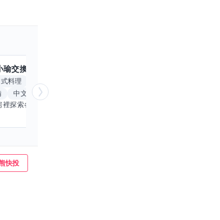
小瑜
交換嗎？
跟
魟魚
交換嗎？
擅長
中式料理
食材知識
簡餐料理
冥想
能量療
備
中文
自我覺察
心靈放鬆
喜歡在廚房裡探索各種中式料理的祕密，也對食材的挑選和搭配充滿熱情。平常生活裡，簡餐料理是我的拿手好戲，讓人輕鬆又滿足。最近開始對手繪、攝影和影片剪輯有濃厚興趣，想找伙伴一起學習交換技能，互相激盪創意！希望能和你一起開心成長，分享不只是技術，更是快樂和靈感的碰撞。
熊快投