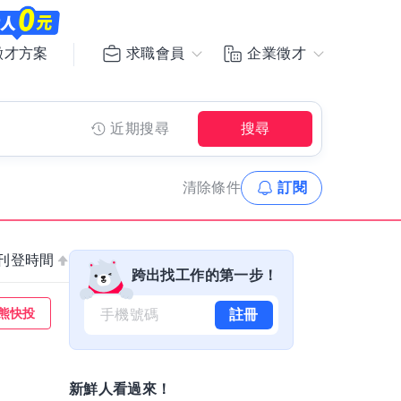
求職會員
企業徵才
徵才方案
近期搜尋
搜尋
清除
條件
訂閱
刊登時間
跨出找工作的第一步！
熊快投
註冊
新鮮人看過來！