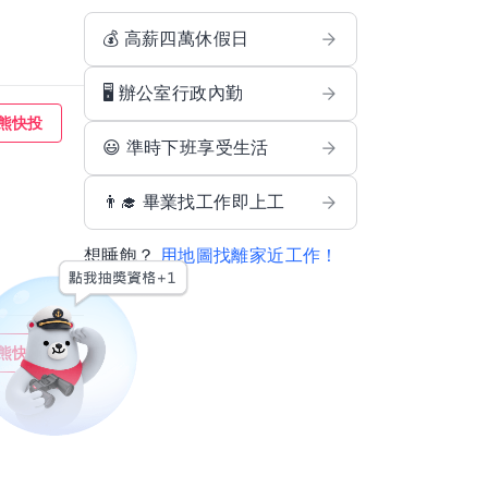
💰 高薪四萬休假日
🖥️ 辦公室行政內勤
熊快投
😃 準時下班享受生活
👨‍🎓 畢業找工作即上工
想睡飽？
用地圖找離家近工作！
熊快投