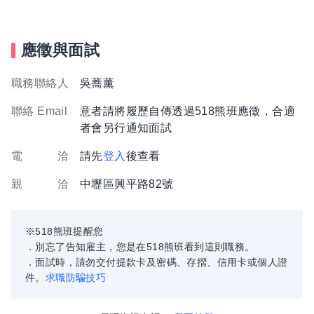
應徵與面試
職務聯絡人
吳蕎薰
聯絡 Email
意者請將履歷自傳透過518熊班應徵，合適
者會另行通知面試
電 洽
請先
登入
後查看
親 洽
中壢區興平路82號
※518熊班提醒您
．別忘了告知雇主，您是在518熊班看到這則職務。
．面試時，請勿交付提款卡及密碼、存摺、信用卡或個人證
件。
求職防騙技巧