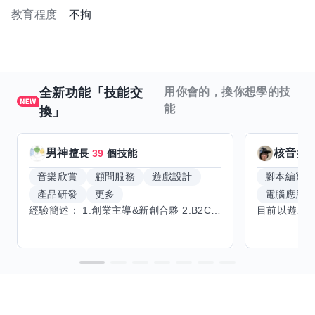
教育程度
不拘
全新功能「技能交
用你會的，換你想學的技
能
換」
男神
核音
擅長
39
個技能
擅
音樂欣賞
顧問服務
遊戲設計
腳本編寫
產品研發
更多
電腦應用
經驗簡述： 1.創業主導&新創合夥 2.B2C產品開發運營一條龍 3.AI應用開發與量化研究新創 標籤話題都可以聊，開放交流 找尋共同創業機會，亦歡迎新創收編