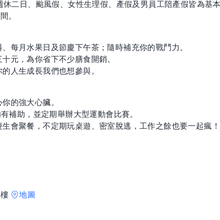
；週休二日、颱風假、女性生理假、產假及男員工陪產假皆為基
時間。
料、每月水果日及節慶下午茶；隨時補充你的戰鬥力。
三十元，為你省下不少膳食開銷。
你的人生成長我們也想參與。
心你的強大心臟。
團均有補助，並定期舉辦大型運動會比賽。
慶生會聚餐，不定期玩桌遊、密室脫逃，工作之餘也要一起瘋！
0樓
地圖