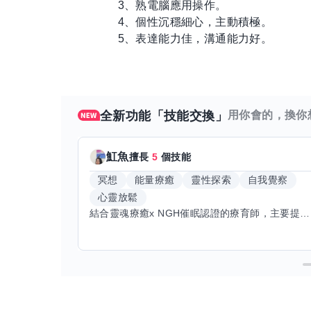
3、熟電腦應用操作。
4、個性沉穩細心，主動積極。
5、表達能力佳，溝通能力好。
全新功能「技能交換」
用你會的，換你
魟魚
擅長
5
個技能
冥想
能量療癒
靈性探索
自我覺察
心靈放鬆
結合靈魂療癒x NGH催眠認證的療育師，主要提供潛意識探索和靈魂導向的催眠療育。你會全程100%清醒跟我對話。