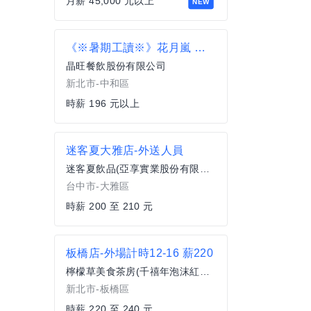
月薪 45,000 元以上
NEW
《※暑期工讀※》花月嵐 中和環球店—外場/內場兼職人員
晶旺餐飲股份有限公司
新北市-中和區
時薪 196 元以上
迷客夏大雅店-外送人員
迷客夏飲品(亞享實業股份有限公司)
台中市-大雅區
時薪 200 至 210 元
板橋店-外場計時12-16 薪220
檸檬草美食茶房(千禧年泡沫紅茶店)
新北市-板橋區
時薪 220 至 240 元