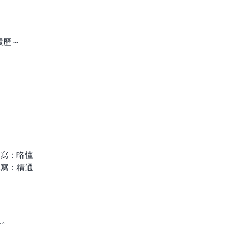
履歷～
/ 寫：略懂
/ 寫：精通
取。