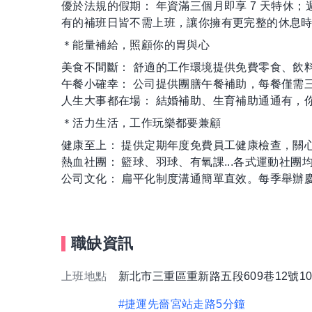
優於法規的假期： 年資滿三個月即享 7 天特休
有的補班日皆不需上班，讓你擁有更完整的休息
＊能量補給，照顧你的胃與心
美食不間斷： 舒適的工作環境提供免費零食、飲
午餐小確幸： 公司提供團膳午餐補助，每餐僅需
人生大事都在場： 結婚補助、生育補助通通有，
＊活力生活，工作玩樂都要兼顧
健康至上： 提供定期年度免費員工健康檢查，關
熱血社團： 籃球、羽球、有氧課...各式運動社
公司文化： 扁平化制度溝通簡單直效。每季舉辦
職缺資訊
上班地點
新北市三重區重新路五段609巷12號1
#捷運先嗇宮站走路5分鐘