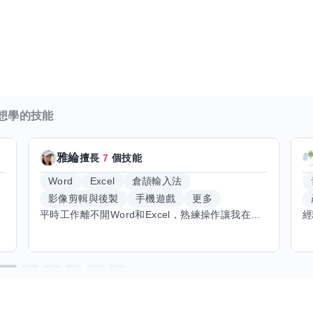
想學的技能
雅綸
擅長
7
個技能
Word
Excel
倉頡輸入法
影像剪輯與後製
手機遊戲
更多
平時工作離不開Word和Excel，熟練操作讓我在文件整理和數據處理上都得心應手，還能用倉頡輸入法快速打字。近期想挑戰英文學習，希望能透過交換技能一起進步！如果你英文流利，需要中文或電腦技巧輔助，歡迎找我搭檔，咱們一起歡樂學習，互相激勵，成為彼此的學習小夥伴！