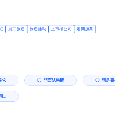
紅
員工旅遊
旅遊補助
上市櫃公司
定期加薪
要求
問面試時間
問是否
...