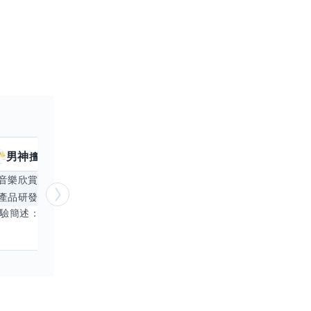
男神
核音
擅長
39
個技能
擅
音樂欣賞
顧問服務
遊戲設計
腳本編寫
產品研發
跨部門協作
更多
電腦應用相
經驗簡述： 1.創業主導&新創合夥 2.B2C產品開發運營一條龍 3.AI應用開發與量化研究新創 標籤話題都可以聊，開放交流 找尋共同創業機會，亦歡迎新創收編