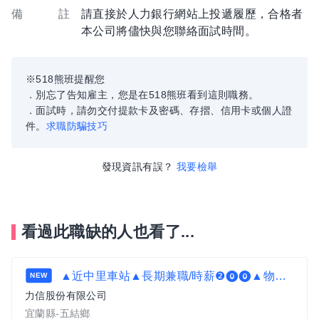
備 註
請直接於人力銀行網站上投遞履歷，合格者
本公司將儘快與您聯絡面試時間。
※518熊班提醒您
．別忘了告知雇主，您是在518熊班看到這則職務。
．面試時，請勿交付提款卡及密碼、存摺、信用卡或個人證
件。
求職防騙技巧
發現資訊有誤？
我要檢舉
看過此職缺的人也看了...
▲近中里車站▲長期兼職/時薪❷⓿⓿▲物流理貨員F
NEW
力信股份有限公司
宜蘭縣-五結鄉