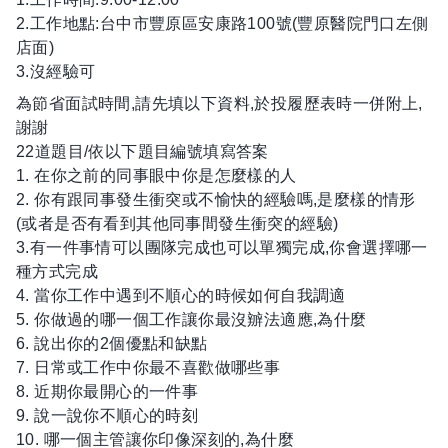
2.工作地點:台中市豐原區安康路100號(豐原醫院門口左側
店面)
3.沒經驗可
為節省面試時間,請先填以下資料,於投履歷表時一併附上,
謝謝
22道題目/依以下題目編號填寫答案
1. 在你之前的同事眼中你是怎麼樣的人
2. 你有跟同事發生衝突或不愉快的經驗嗎,是麼樣的情形
(或者是否有看到其他同事間發生衝突的經驗)
3.有一件事情可以團隊完成也可以單獨完成,你會選擇哪一
種方式完成
4. 當你工作中遇到不順心的時候如何自我調適
5. 你做過的哪一個工作讓你最沒辧法適應,為什麼
6. 說出你的2個優點和缺點
7. 日常或工作中你最不喜歡做哪些事
8. 近期你最開心的一件事
9. 說一說你不順心的時刻
10. 哪一個主管讓你印像深刻的,為什麼