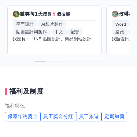
微笑每1天
玟琳
擅長
5
個技能
擅
平面設計
AI影片製作
Word
貼圖設計與製作
中文
配音
路跑
羽
我擅長： LINE 貼圖設計、簡易網站設計、影片剪輯、配音、AI 影片創作、音樂創作（原創歌曲／純音樂／配樂） 希望交換技能： ① 游泳（想學：自由式、蝶式） 已會基礎蛙式、仰式，但姿勢尚未標準，希望有人協助修正動作、提升效率。 ② 鋼琴（目前約巴哈初階程度） ③ 英文（程度約 B1～B2） 交換方式： 捷運可到處，部分技能可線上交換。
福利及制度
福利特色
保障年終獎金
員工獎金分紅
員工旅遊
定期加薪