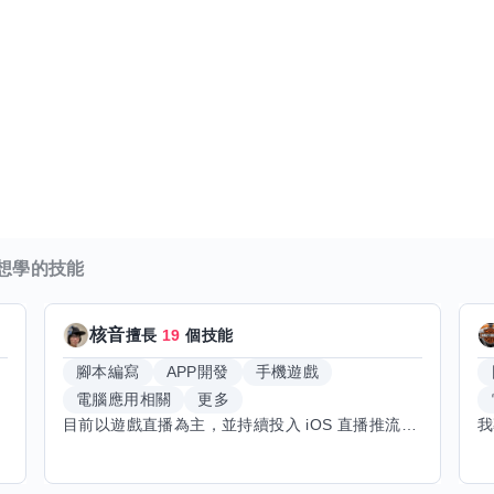
想學的技能
核音
擅長
19
個技能
腳本編寫
APP開發
手機遊戲
電腦應用相關
更多
目前以遊戲直播為主，並持續投入 iOS 直播推流應用開發。對直播技術、影音串流、AI 應用、內容創作與產品設計有濃厚興趣，平時透過實作累積開發經驗，也持續學習 Godot 遊戲開發、影音剪輯、音樂創作與編曲等相關技術。 希望透過技能交換認識不同背景的夥伴，一起交流開發經驗、Side Project、AI 工作流程、內容創作與職涯發展。如果你也對程式開發、直播技術、設計、美術、Cosplay、造型、化妝、攝影、影音製作、音樂創作等領域有興趣，都很歡迎交流，彼此分享經驗、互相學習，一起成長。