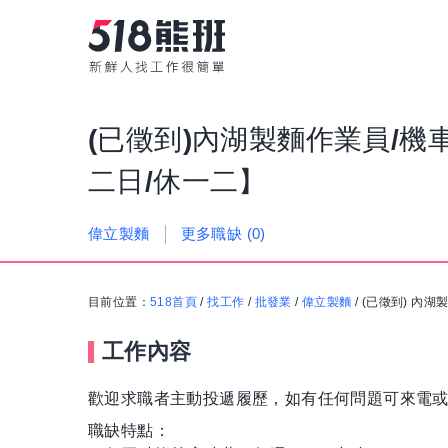
(已徵到)內湖製麵作業員/機
二日/休一二】
更多職缺
(0)
偉立製麵
目前位置：
518首頁
/
找工作
/
批發業
/
偉立製麵
/
(已徵到) 內湖
工作內容
歡迎求職者主動投遞履歷，如有任何問題可來電
職缺特點：