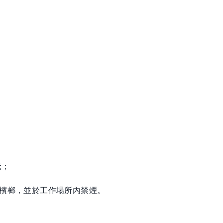
元；
嚼檳榔，並於工作場所內禁煙。