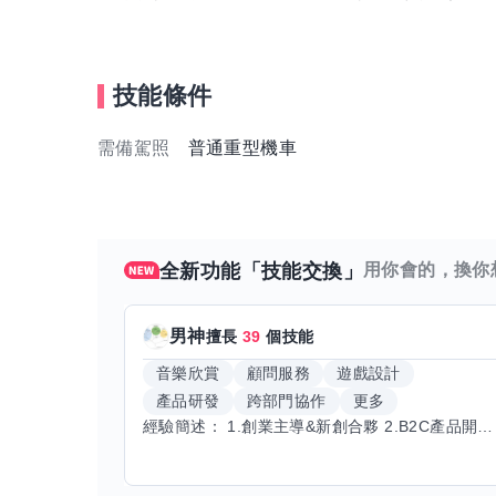
技能條件
需備駕照
普通重型機車
全新功能「技能交換」
用你會的，換你
男神
擅長
39
個技能
音樂欣賞
顧問服務
遊戲設計
產品研發
跨部門協作
更多
經驗簡述： 1.創業主導&新創合夥 2.B2C產品開發運營一條龍 3.AI應用開發與量化研究新創 標籤話題都可以聊，開放交流 找尋共同創業機會，亦歡迎新創收編