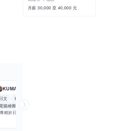
月薪 30,000 至 40,000 元
KUMA
Anitta
擅長
19
個技能
日文
Excel
Word
PowerPoint
英文
手
電腦繪圖
手繪
影像剪輯與後製
更多
我專精於日文語言及文書處理軟體，尤其擅長Excel與Word的高效運用，具備穩健的專業技能。近期希望拓展英文溝通能力，進而深入遊戲設計與動畫製作領域。期盼透過技能交流，共同成長，彼此激盪出創新思維，提升專業價值。若您在相關領域有心得，樂於互惠分享，誠摯邀請一同探索更多可能。