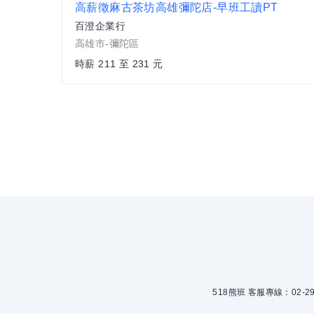
高薪徵麻古茶坊高雄彌陀店-早班工讀PT
百澄企業行
高雄市-彌陀區
時薪 211 至 231 元
518熊班 客服專線：02-299