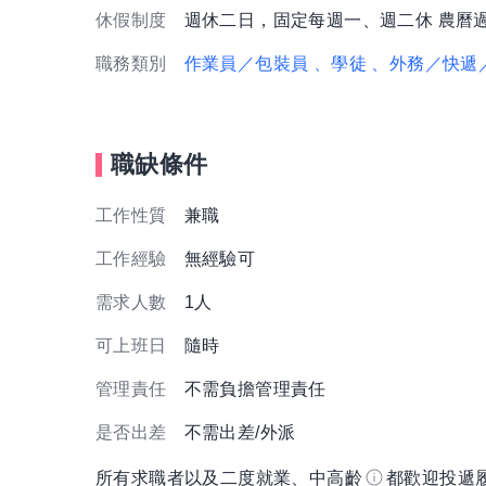
休假制度
週休二日，固定每週一、週二休 農曆
職務類別
作業員／包裝員
、學徒
、外務／快遞
職缺條件
工作性質
兼職
工作經驗
無經驗可
需求人數
1人
可上班日
隨時
管理責任
不需負擔管理責任
是否出差
不需出差/外派
所有求職者以及二度就業、中高齡
都歡迎投遞