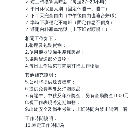
✓ 短工時換算高時薪（每週27~29小時）
✓ 平日休假避人潮（固定休週一、週二）
✓ 下半天完全自由（中午後自由也適合兼職）
✓ 準時下班穩定不輪班（固定作息不傷身）
✓ 避開內科塞車地獄（上下班都順暢！）
相關工作如下：
1.整理及包裝貨物；
2.使用機器設備生產麵製品；
3.協助配送部分貨物；
4.每日工作結束前簡易打掃工作環境。
其他補充說明：
5.公司將提供送貨機車；
6.提供免費早餐及沖泡飲品；
7.有端午、中秋及年終獎金，另有全勤獎金1000
8.視工作表現將定期加薪；
9.出於安全及衛生考量，上班時間內禁止喝酒、
工作時間說明：
10.表定工作時間為