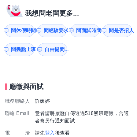
我想問老闆更多...
問休假時間
問經驗要求
問面試時間
問是否招人
問幾點上班
自由提問...
應徵與面試
職務聯絡人
許媛婷
聯絡 Email
意者請將履歷自傳透過518熊班應徵，合適
者會另行通知面試
電 洽
請先
登入
後查看