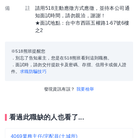
備 註
請用518主動應徵方式應徵，並待本公司通
知面試時間，請勿親洽，謝謝！
★面試地點：台中市西區五權路1-67號6樓
之2
※518熊班提醒您
．別忘了告知雇主，您是在518熊班看到這則職務。
．面試時，請勿交付提款卡及密碼、存摺、信用卡或個人證
件。
求職防騙技巧
發現資訊有誤？
我要檢舉
看過此職缺的人也看了...
4069業務主任/宅配員(土城所)