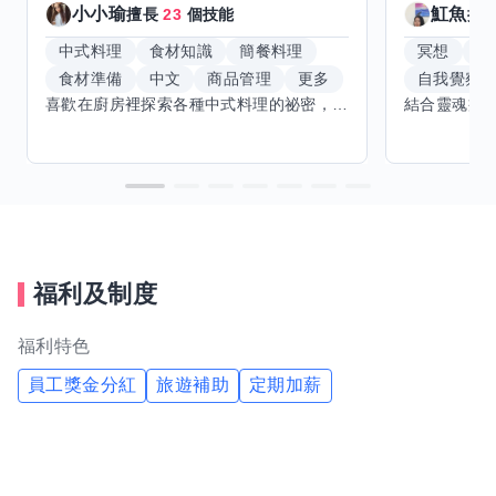
小小瑜
魟魚
擅長
23
個技能
擅
中式料理
食材知識
簡餐料理
冥想
能
食材準備
中文
商品管理
更多
自我覺察
喜歡在廚房裡探索各種中式料理的祕密，也對食材的挑選和搭配充滿熱情。平常生活裡，簡餐料理是我的拿手好戲，讓人輕鬆又滿足。最近開始對手繪、攝影和影片剪輯有濃厚興趣，想找伙伴一起學習交換技能，互相激盪創意！希望能和你一起開心成長，分享不只是技術，更是快樂和靈感的碰撞。
福利及制度
福利特色
員工獎金分紅
旅遊補助
定期加薪