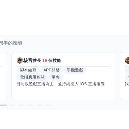
想學的技能
核音
擅長
19
個技能
腳本編寫
APP開發
手機遊戲
電腦應用相關
更多
目前以遊戲直播為主，並持續投入 iOS 直播推流應用開發。對直播技術、影音串流、AI 應用、內容創作與產品設計有濃厚興趣，平時透過實作累積開發經驗，也持續學習 Godot 遊戲開發、影音剪輯、音樂創作與編曲等相關技術。 希望透過技能交換認識不同背景的夥伴，一起交流開發經驗、Side Project、AI 工作流程、內容創作與職涯發展。如果你也對程式開發、直播技術、設計、美術、Cosplay、造型、化妝、攝影、影音製作、音樂創作等領域有興趣，都很歡迎交流，彼此分享經驗、互相學習，一起成長。