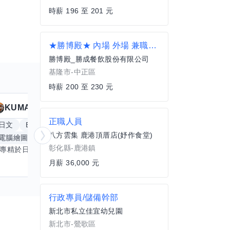
時薪 196 至 201 元
★勝博殿★ 內場 外場 兼職人員[基隆店]
勝博殿_勝成餐飲股份有限公司
基隆市-中正區
時薪 200 至 230 元
KUMA
Anitta
擅長
19
個技能
正職人員
日文
Excel
Word
PowerPoint
英文
手
八方雲集 鹿港頂厝店(妤作食堂)
電腦繪圖
手繪
影像剪輯與後製
更多
彰化縣-鹿港鎮
我專精於日文語言及文書處理軟體，尤其擅長Excel與Word的高效運用，具備穩健的專業技能。近期希望拓展英文溝通能力，進而深入遊戲設計與動畫製作領域。期盼透過技能交流，共同成長，彼此激盪出創新思維，提升專業價值。若您在相關領域有心得，樂於互惠分享，誠摯邀請一同探索更多可能。
月薪 36,000 元
行政專員/儲備幹部
新北市私立佳宜幼兒園
新北市-鶯歌區