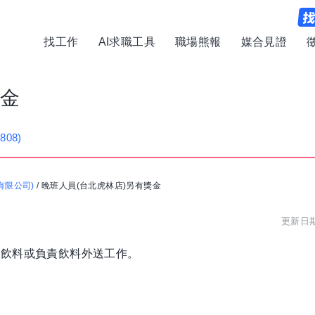
找工作
AI求職工具
職場熊報
媒合見證
獎金
(808)
有限公司)
/
晚班人員(台北虎林店)另有獎金
更新日期:
製飲料或負責飲料外送工作。