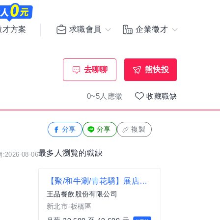
求職會員
企業徵才
徵才方案
去聊聊
熊快投
0~5人應徵
收藏職缺
分享
分享
複製
最多人瀏覽的職缺
2026-08-06
【聚/和牛涮/青花驕】展店招募 儲備值班幹部 職涯的第一步/新北
王品餐飲股份有限公司
新北市-板橋區