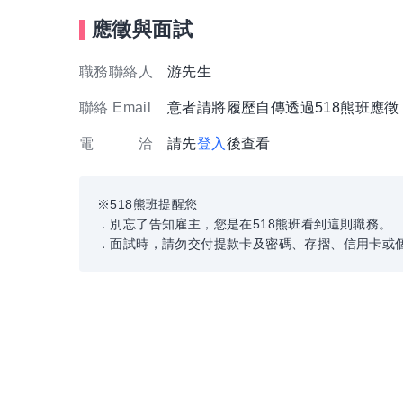
應徵與面試
職務聯絡人
游先生
聯絡 Email
意者請將履歷自傳透過518熊班應
電 洽
請先
登入
後查看
※518熊班提醒您
．別忘了告知雇主，您是在518熊班看到這則職務。
．面試時，請勿交付提款卡及密碼、存摺、信用卡或