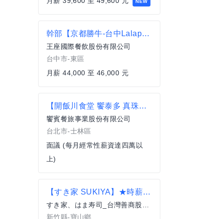
月薪 39,600 至 49,600 元
NEW
幹部【京都勝牛-台中Lalaport店】無經驗可 月薪44000-46000#另有門市達標獎金
王座國際餐飲股份有限公司
台中市-東區
月薪 44,000 至 46,000 元
【開飯川食堂 饗泰多 真珠】 中廚 廚師 薪資面議 歡迎相關經驗者來挑戰【士林區】
饗賓餐旅事業股份有限公司
台北市-士林區
面議 (每月經常性薪資達四萬以
上)
【すき家 SUKIYA】★時薪255元起(含全勤)★新竹台積電店
すき家、はま寿司_台灣善商股份有限公司
新竹縣-寶山鄉