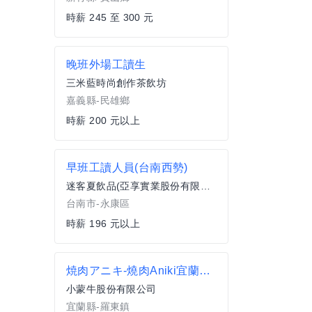
時薪 245 至 300 元
晚班外場工讀生
三米藍時尚創作茶飲坊
嘉義縣-民雄鄉
時薪 200 元以上
早班工讀人員(台南西勢)
迷客夏飲品(亞享實業股份有限公司)
台南市-永康區
時薪 196 元以上
焼肉アニキ-燒肉Aniki宜蘭羅東店(內/外PT)
小蒙牛股份有限公司
宜蘭縣-羅東鎮