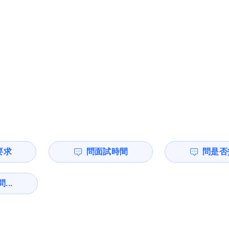
要求
問面試時間
問是否
...