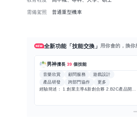
需備駕照
普通重型機車
全新功能「技能交換」
用你會的，換你
男神
擅長
39
個技能
音樂欣賞
顧問服務
遊戲設計
產品研發
跨部門協作
更多
經驗簡述： 1.創業主導&新創合夥 2.B2C產品開發運營一條龍 3.AI應用開發與量化研究新創 標籤話題都可以聊，開放交流 找尋共同創業機會，亦歡迎新創收編