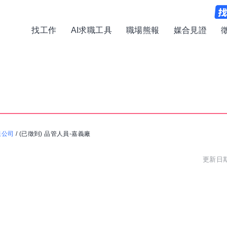
找工作
AI求職工具
職場熊報
媒合見證
限公司
/
(已徵到) 品管人員-嘉義廠
更新日期: