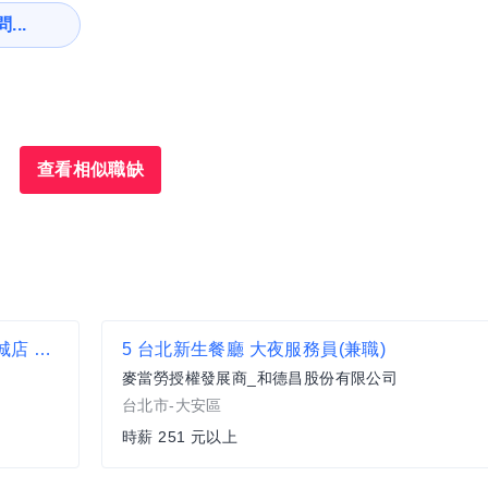
...
查看相似職缺
【すき家 SUKIYA】★月薪41,000元★ 中和連城店 儲備幹部
5 台北新生餐廳 大夜服務員(兼職)
麥當勞授權發展商_和德昌股份有限公司
台北市-大安區
時薪 251 元以上