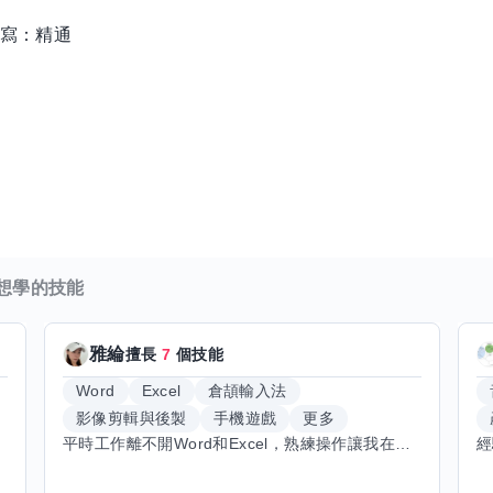
/ 寫：精通
車
想學的技能
雅綸
擅長
7
個技能
Word
Excel
倉頡輸入法
影像剪輯與後製
手機遊戲
更多
平時工作離不開Word和Excel，熟練操作讓我在文件整理和數據處理上都得心應手，還能用倉頡輸入法快速打字。近期想挑戰英文學習，希望能透過交換技能一起進步！如果你英文流利，需要中文或電腦技巧輔助，歡迎找我搭檔，咱們一起歡樂學習，互相激勵，成為彼此的學習小夥伴！