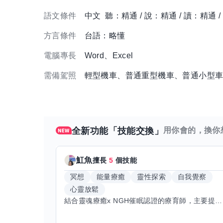
語文條件
中文 聽：精通 / 說：精通 / 讀：精通 
方言條件
台語：略懂
電腦專長
Word、Excel
需備駕照
輕型機車、普通重型機車、普通小型
全新功能「技能交換」
用你會的，換你
魟魚
擅長
5
個技能
冥想
能量療癒
靈性探索
自我覺察
心靈放鬆
結合靈魂療癒x NGH催眠認證的療育師，主要提供潛意識探索和靈魂導向的催眠療育。你會全程100%清醒跟我對話。