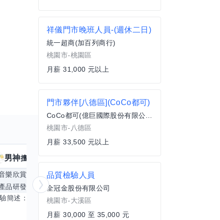
祥儀門市晚班人員-(週休二日)
統一超商(加百列商行)
桃園市-桃園區
月薪 31,000 元以上
門市夥伴[八德區](CoCo都可)
CoCo都可(億巨國際股份有限公司)
桃園市-八德區
月薪 33,500 元以上
男神
核音
擅長
39
個技能
擅
音樂欣賞
顧問服務
遊戲設計
腳本編寫
品質檢驗人員
產品研發
跨部門協作
更多
電腦應用相
全冠金股份有限公司
經驗簡述： 1.創業主導&新創合夥 2.B2C產品開發運營一條龍 3.AI應用開發與量化研究新創 標籤話題都可以聊，開放交流 找尋共同創業機會，亦歡迎新創收編
桃園市-大溪區
月薪 30,000 至 35,000 元