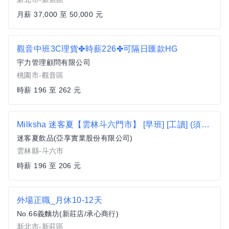
月薪 37,000 至 50,000 元
觀音中班3C理貨✤時薪226✤可隔日匯款HG
宇力管理顧問有限公司
桃園市-觀音區
時薪 196 至 262 元
Milksha 迷客夏【雲林斗六門市】 [早班] [工讀] (須配合外送)
迷客夏飲品(亞享實業股份有限公司)
雲林縣-斗六市
時薪 196 至 206 元
外場正職_月休10-12天
No.66義麵坊(新莊店/承心商行)
新北市-新莊區