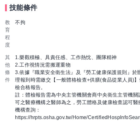
技能條件
教
不拘
育
程
度
其
1.樂觀積極、具責任感、工作熱忱、團隊精神
他
2.工作視情況需搬運重物
條
3.依據『職業安全衛生法』及『勞工健康保護規則』於
件
理報到時需繳交【一般體格檢查+供膳(食品從業人員)】
檢合格報告。
註：體檢報告需為中央主管機關會商中央衛生主管機關
可之醫療機構之醫師為之，勞工體格及健康檢查認可醫
機構查詢：
https://hrpts.osha.gov.tw/Home/CertifiedHospInfoSea