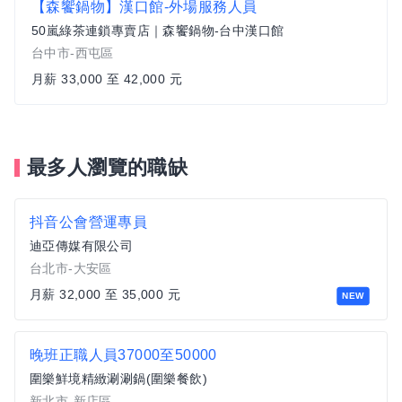
【森饗鍋物】漢口館-外場服務人員
50嵐綠茶連鎖專賣店｜森饗鍋物-台中漢口館
台中市-西屯區
月薪 33,000 至 42,000 元
最多人瀏覽的職缺
抖音公會營運專員
迪亞傳媒有限公司
台北市-大安區
月薪 32,000 至 35,000 元
NEW
晚班正職人員37000至50000
圍樂鮮境精緻涮涮鍋(圍樂餐飲)
新北市-新店區