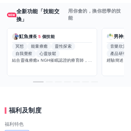
全新功能「技能交
用你會的，換你想學的技
能
換」
魟魚
男神
擅長
5
個技能
擅
冥想
能量療癒
靈性探索
音樂欣賞
自我覺察
心靈放鬆
產品研發
結合靈魂療癒x NGH催眠認證的療育師，主要提供潛意識探索和靈魂導向的催眠療育。你會全程100%清醒跟我對話。
福利及制度
福利特色