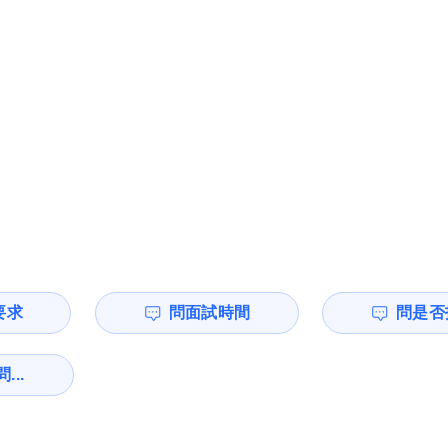
要求
問面試時間
問是否
...