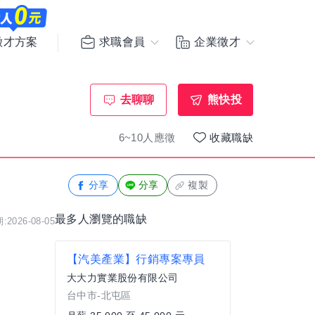
求職會員
企業徵才
徵才方案
去聊聊
熊快投
6~10人應徵
收藏職缺
分享
分享
複製
最多人瀏覽的職缺
2026-08-05
【汽美產業】行銷專案專員
大大力實業股份有限公司
台中市-北屯區