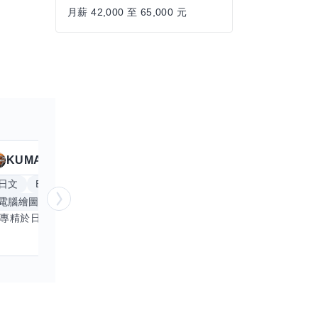
月薪 42,000 至 65,000 元
KUMA
Anitta
擅長
19
個技能
日文
Excel
Word
PowerPoint
英文
手
電腦繪圖
手繪
影像剪輯與後製
更多
我專精於日文語言及文書處理軟體，尤其擅長Excel與Word的高效運用，具備穩健的專業技能。近期希望拓展英文溝通能力，進而深入遊戲設計與動畫製作領域。期盼透過技能交流，共同成長，彼此激盪出創新思維，提升專業價值。若您在相關領域有心得，樂於互惠分享，誠摯邀請一同探索更多可能。