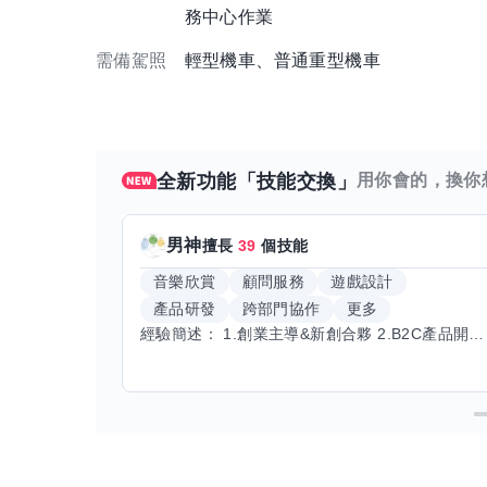
務中心作業
需備駕照
輕型機車、普通重型機車
全新功能「技能交換」
用你會的，換你
男神
擅長
39
個技能
音樂欣賞
顧問服務
遊戲設計
產品研發
跨部門協作
更多
經驗簡述： 1.創業主導&新創合夥 2.B2C產品開發運營一條龍 3.AI應用開發與量化研究新創 標籤話題都可以聊，開放交流 找尋共同創業機會，亦歡迎新創收編