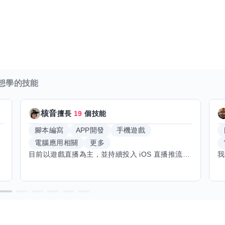
想學的技能
核音
擅長
19
個技能
腳本編寫
APP開發
手機遊戲
電腦應用相關
更多
目前以遊戲直播為主，並持續投入 iOS 直播推流應用開發。對直播技術、影音串流、AI 應用、內容創作與產品設計有濃厚興趣，平時透過實作累積開發經驗，也持續學習 Godot 遊戲開發、影音剪輯、音樂創作與編曲等相關技術。 希望透過技能交換認識不同背景的夥伴，一起交流開發經驗、Side Project、AI 工作流程、內容創作與職涯發展。如果你也對程式開發、直播技術、設計、美術、Cosplay、造型、化妝、攝影、影音製作、音樂創作等領域有興趣，都很歡迎交流，彼此分享經驗、互相學習，一起成長。