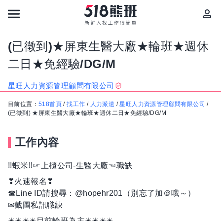
(已徵到)★屏東生醫大廠★輪班★週休
二日★免經驗/DG/M
星旺人力資源管理顧問有限公司
目前位置：
518首頁
/
找工作
/
人力派遣
/
星旺人力資源管理顧問有限公司
/
(已徵到) ★屏東生醫大廠★輪班★週休二日★免經驗/DG/M
工作內容
!!蝦米!!☞上櫃公司-生醫大廠☜職缺
❣火速報名❣
☎︎Line ID請搜尋：@hopehr201（別忘了加＠哦～）
✉截圖私訊職缺
☀☀☀☀目前輪班為主☀☀☀☀