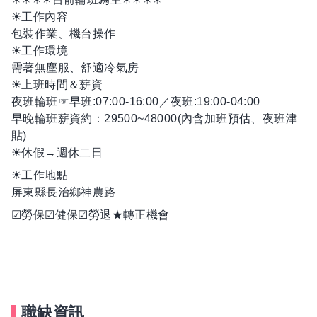
☀工作內容
包裝作業、機台操作
☀工作環境
需著無塵服、舒適冷氣房
☀上班時間＆薪資
夜班輪班☞早班:07:00-16:00／夜班:19:00-04:00
早晚輪班薪資約：29500~48000(內含加班預估、夜班津
貼)
☀休假→週休二日
☀工作地點
屏東縣長治鄉神農路
☑勞保☑健保☑勞退★轉正機會
職缺資訊