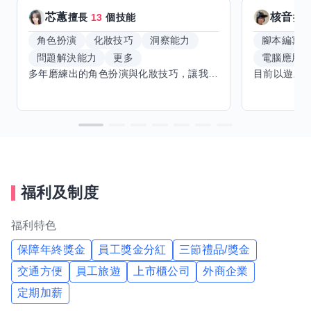
芯蕙
核音
擅長
13
個技能
擅
角色扮演
化妝技巧
洞察能力
腳本編寫
問題解決能力
更多
電腦應用
多年磨練出的角色扮演與化妝技巧，讓我能洞察細節，完美呈現不同風格。希望能與擅長Excel、Word及辦公軟體的你交換技能，讓我提升辦公效率，也願分享我的專業與心得，共同成長。期待有志者一同交流，攜手突破自我界限，創造更多可能。
福利及制度
福利特色
保障年終獎金
員工獎金分紅
三節禮品/獎金
交通方便
員工旅遊
上市櫃公司
外商企業
定期加薪