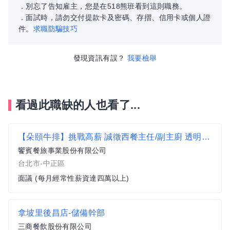
．別忘了告知雇主，您是在518熊班看到這則職務。
．面試時，請勿交付提款卡及密碼、存摺、信用卡或個人證
件。
求職防騙技巧
發現資訊有誤？
我要檢舉
看過此職缺的人也看了...
【朵頤牛排】挑戰高薪 誠徵西餐主任/副主廚 透明晉升、穩定職涯【台北區】
饗賓餐旅事業股份有限公司
台北市-中正區
面議 (每月經常性薪資達四萬以上)
拿坡里後昌店-儲備幹部
三商餐飲股份有限公司