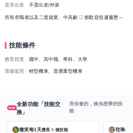
是否出差
不需出差/外派
所有求職者以及二度就業、中高齡
都歡迎投遞履歷～
技能條件
教育程度
國中、高中職、專科、大學
需備駕照
輕型機車、普通重型機車
全新功能「技能交
用你會的，換你想學的技
能
換」
微笑每1天
玟琳
擅長
5
個技能
擅