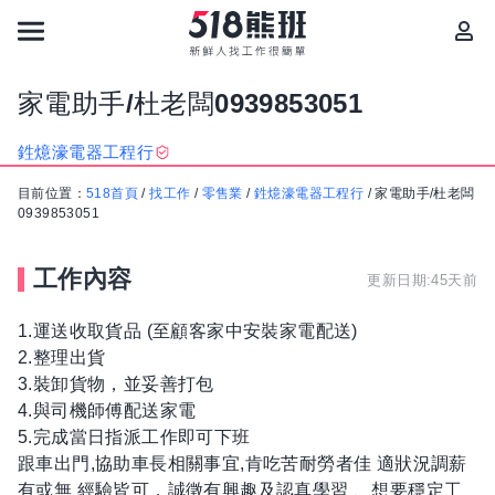
家電助手/杜老闆0939853051
鉎燱濠電器工程行
目前位置：
518首頁
/
找工作
/
零售業
/
鉎燱濠電器工程行
/
家電助手/杜老闆
0939853051
工作內容
更新日期:45天前
1.運送收取貨品 (至顧客家中安裝家電配送)
2.整理出貨
3.裝卸貨物，並妥善打包
4.與司機師傅配送家電
5.完成當日指派工作即可下班
跟車出門,協助車長相關事宜,肯吃苦耐勞者佳 適狀況調薪
有或無 經驗皆可，誠徵有興趣及認真學習 、想要穩定工