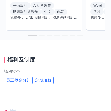
平面設計
AI影片製作
Word
貼圖設計與製作
中文
配音
路跑
羽
我擅長： LINE 貼圖設計、簡易網站設計、影片剪輯、配音、AI 影片創作、音樂創作（原創歌曲／純音樂／配樂） 希望交換技能： ① 游泳（想學：自由式、蝶式） 已會基礎蛙式、仰式，但姿勢尚未標準，希望有人協助修正動作、提升效率。 ② 鋼琴（目前約巴哈初階程度） ③ 英文（程度約 B1～B2） 交換方式： 捷運可到處，部分技能可線上交換。
福利及制度
福利特色
員工獎金分紅
定期加薪