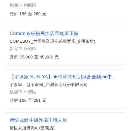
桃園市-桃園區
時薪 196 至 260 元
Comebuy板橋民治店早晚班正職
COMEBUY_世界專業現泡茶專賣店(光明茶坊)
新北市-板橋區
月薪 35,000 至 45,000 元
【すき家 SUKIYA】★時薪206元起(含全勤)★中壢中原店
すき家、はま寿司_台灣善商股份有限公司
桃園市-中壢區
時薪 196 至 251 元
侍悟丸新生店外場正職人員
侍悟丸迴轉壽司(嘉義店)