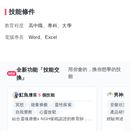
技能條件
教育程度
高中職、專科、大學
電腦專長
Word、Excel
全新功能「技能交
用你會的，換你想學的技
能
換」
魟魚
男神
擅長
5
個技能
擅
冥想
能量療癒
靈性探索
音樂欣賞
自我覺察
心靈放鬆
產品研發
結合靈魂療癒x NGH催眠認證的療育師，主要提供潛意識探索和靈魂導向的催眠療育。你會全程100%清醒跟我對話。