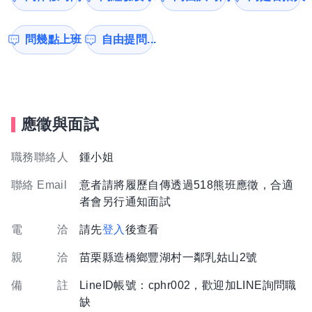
問幾點上班
自由提問...
應徵與面試
職務聯絡人
鍾小姐
聯絡 Email
意者請將履歷自傳透過518熊班應徵，合適
者會另行通知面試
電 洽
請先
登入
後查看
親 洽
苗栗縣造橋鄉豐湖村一鄰乳姑山2號
備 註
LineID帳號：cphr002，歡迎加LINE詢問職
缺