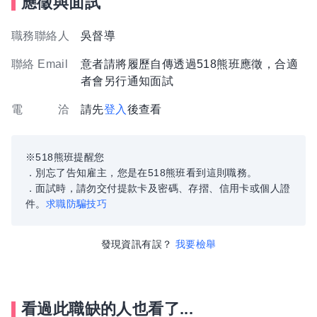
應徵與面試
職務聯絡人
吳督導
聯絡 Email
意者請將履歷自傳透過518熊班應徵，合適
者會另行通知面試
電 洽
請先
登入
後查看
※518熊班提醒您
．別忘了告知雇主，您是在518熊班看到這則職務。
．面試時，請勿交付提款卡及密碼、存摺、信用卡或個人證
件。
求職防騙技巧
發現資訊有誤？
我要檢舉
看過此職缺的人也看了...