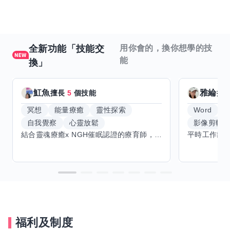
全新功能「技能交
用你會的，換你想學的技
能
換」
魟魚
雅綸
擅長
5
個技能
擅
冥想
能量療癒
靈性探索
Word
E
自我覺察
心靈放鬆
影像剪輯
結合靈魂療癒x NGH催眠認證的療育師，主要提供潛意識探索和靈魂導向的催眠療育。你會全程100%清醒跟我對話。
福利及制度