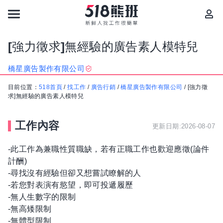
[強力徵求]無經驗的廣告素人模特兒
橋星廣告製作有限公司
目前位置：
518首頁
/
找工作
/
廣告行銷
/
橋星廣告製作有限公司
/
[強力徵
求]無經驗的廣告素人模特兒
工作內容
更新日期:2026-08-07
-此工作為兼職性質職缺，若有正職工作也歡迎應徵(論件
計酬)
-尋找沒有經驗但卻又想嘗試瞭解的人
-若您對表演有慾望，即可投遞履歷
-無人生數字的限制
-無高矮限制
-無體型限制