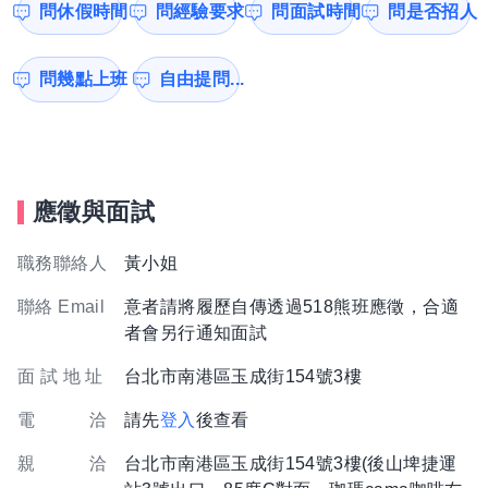
問休假時間
問經驗要求
問面試時間
問是否招人
問幾點上班
自由提問...
應徵與面試
職務聯絡人
黃小姐
聯絡 Email
意者請將履歷自傳透過518熊班應徵，合適
者會另行通知面試
面 試 地 址
台北市南港區玉成街154號3樓
電 洽
請先
登入
後查看
親 洽
台北市南港區玉成街154號3樓(後山埤捷運