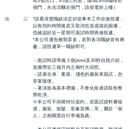
站3號出口，85度C對面，珈瑪cama咖啡右
側門，永吉涼麵左側門，請按電鈴上樓）
備 註
*請看清楚職缺決定好從事本工作在做投遞，
以免預約時間後若又取消也造成彼此困擾，
也確認好近一星期可面試時間再做投遞。
*本公司通告種類眾多，若對各項職缺皆有興
趣，請投遞單一職缺即可。
－面試時請準備３個pose及30秒自我介紹，
並攜帶近三個月內之兩吋大頭照。
－請著合身、素面、淺色的服裝來面試，勿
穿著隨便。
－著淡妝為基本禮儀，不會化妝者請裝扮整
齊乾淨。
※本公司不與模特兒簽約，若面試資料審核
過，服裝、妝髮、形象宣傳…等，屬於「個
人」之相關需自行準備負責。