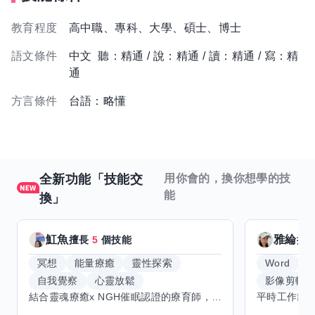
教育程度
高中職、專科、大學、碩士、博士
語文條件
中文 聽：精通 / 說：精通 / 讀：精通 / 寫：精
通
方言條件
台語：略懂
全新功能「技能交
用你會的，換你想學的技
能
換」
魟魚
雅綸
擅長
5
個技能
擅
冥想
能量療癒
靈性探索
Word
E
自我覺察
心靈放鬆
影像剪輯
結合靈魂療癒x NGH催眠認證的療育師，主要提供潛意識探索和靈魂導向的催眠療育。你會全程100%清醒跟我對話。