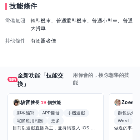
技能條件
需備駕照
輕型機車、普通重型機車、普通小型車、普通
大貨車
其他條件
有駕照者佳
全新功能「技能交
用你會的，換你想學的技
能
換」
核音
Zoeey
擅長
19
個技能
腳本編寫
APP開發
手機遊戲
麵包烘焙
電腦應用相關
更多
Word
E
目前以遊戲直播為主，並持續投入 iOS 直播推流應用開發。對直播技術、影音串流、AI 應用、內容創作與產品設計有濃厚興趣，平時透過實作累積開發經驗，也持續學習 Godot 遊戲開發、影音剪輯、音樂創作與編曲等相關技術。 希望透過技能交換認識不同背景的夥伴，一起交流開發經驗、Side Project、AI 工作流程、內容創作與職涯發展。如果你也對程式開發、直播技術、設計、美術、Cosplay、造型、化妝、攝影、影音製作、音樂創作等領域有興趣，都很歡迎交流，彼此分享經驗、互相學習，一起成長。