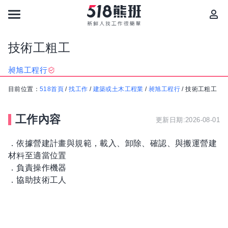
技術工粗工
昶旭工程行
目前位置：
518首頁
/
找工作
/
建築或土木工程業
/
昶旭工程行
/
技術工粗工
工作內容
更新日期:2026-08-01
．依據營建計畫與規範，載入、卸除、確認、與搬運營建
材料至適當位置
．負責操作機器
．協助技術工人