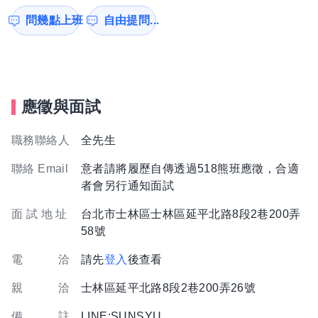
問幾點上班
自由提問...
應徵與面試
職務聯絡人
全先生
聯絡 Email
意者請將履歷自傳透過518熊班應徵，合適
者會另行通知面試
面 試 地 址
台北市士林區士林區延平北路8段2巷200弄
58號
電 洽
請先
登入
後查看
親 洽
士林區延平北路8段2巷200弄26號
備 註
LINE:SUNSYU