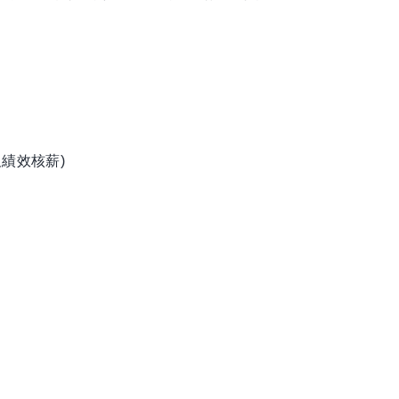
。
績效核薪)