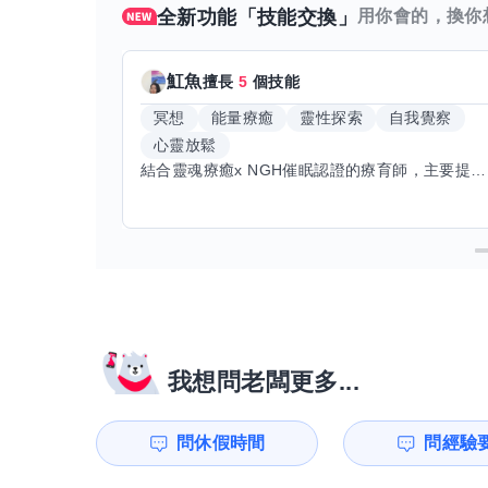
全新功能「技能交換」
用你會的，換你
魟魚
擅長
5
個技能
冥想
能量療癒
靈性探索
自我覺察
心靈放鬆
結合靈魂療癒x NGH催眠認證的療育師，主要提供潛意識探索和靈魂導向的催眠療育。你會全程100%清醒跟我對話。
我想問老闆更多...
問休假時間
問經驗