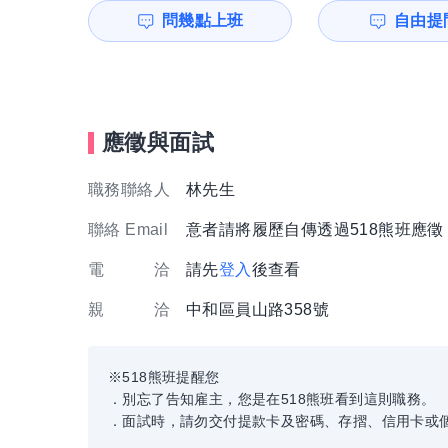
問幾點上班
自由提問
應徵與面試
職務聯絡人
林先生
聯絡 Email
意者請將履歷自傳透過518熊班應
電 洽
請先
登入
後查看
親 洽
中和區員山路358號
※518熊班提醒您
．別忘了告知雇主，您是在518熊班看到這則職務。
．面試時，請勿交付提款卡及密碼、存摺、信用卡或