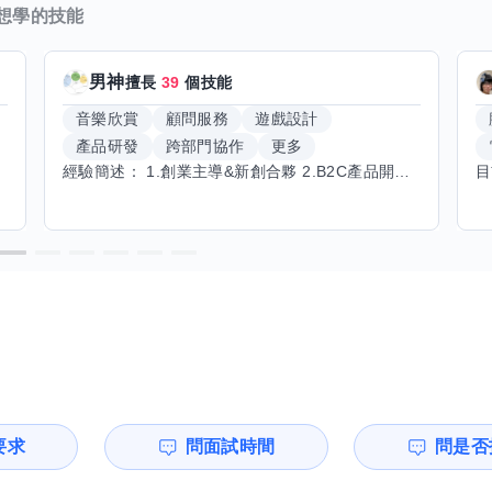
想學的技能
男神
擅長
39
個技能
音樂欣賞
顧問服務
遊戲設計
產品研發
跨部門協作
更多
經驗簡述： 1.創業主導&新創合夥 2.B2C產品開發運營一條龍 3.AI應用開發與量化研究新創 標籤話題都可以聊，開放交流 找尋共同創業機會，亦歡迎新創收編
要求
問面試時間
問是否