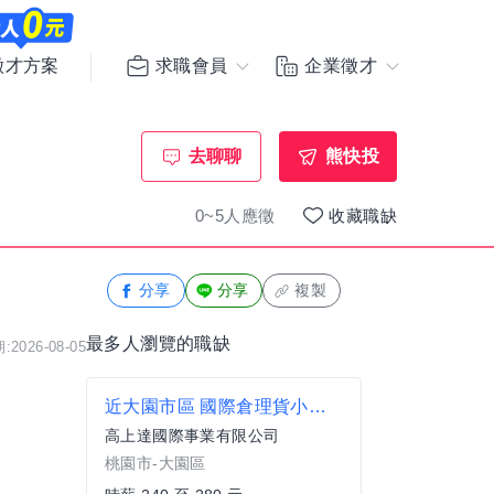
求職會員
企業徵才
徵才方案
去聊聊
熊快投
0~5人應徵
收藏職缺
分享
分享
複製
最多人瀏覽的職缺
2026-08-05
近大園市區 國際倉理貨小幫手 可日/周領 固定班別不輪班
高上達國際事業有限公司
桃園市-大園區