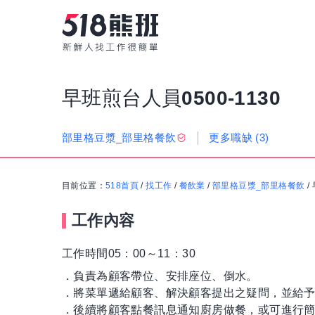
早班煎台人員0500-1130
更多職缺
(3)
部里格豆漿_部里格餐飲
目前位置：
518首頁
/
找工作
/
餐飲業
/
部里格豆漿_部里格餐飲
/
工作內容
工作時間05：00～11：30
．負責為顧客帶位、安排座位、倒水。
．將菜單遞給顧客、解決顧客提出之疑問，並給
．後續將顧客點餐訊息通知廚房做餐，或可進行