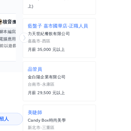
上)
核音
KUMA
擅長
19
個技能
藍盤子 嘉市國華店-正職人員
腳本編寫
APP開發
手機遊戲
日文
Exc
力天世紀餐飲有限公司
電腦應用相關
更多
電腦繪圖
嘉義市-西區
目前以遊戲直播為主，並持續投入 iOS 直播推流應用開發。對直播技術、影音串流、AI 應用、內容創作與產品設計有濃厚興趣，平時透過實作累積開發經驗，也持續學習 Godot 遊戲開發、影音剪輯、音樂創作與編曲等相關技術。 希望透過技能交換認識不同背景的夥伴，一起交流開發經驗、Side Project、AI 工作流程、內容創作與職涯發展。如果你也對程式開發、直播技術、設計、美術、Cosplay、造型、化妝、攝影、影音製作、音樂創作等領域有興趣，都很歡迎交流，彼此分享經驗、互相學習，一起成長。
月薪 35,000 元以上
品管員
金白陽企業有限公司
台南市-永康區
月薪 29,500 元以上
美睫師
招人
Candy Box時尚美學
新北市-三重區