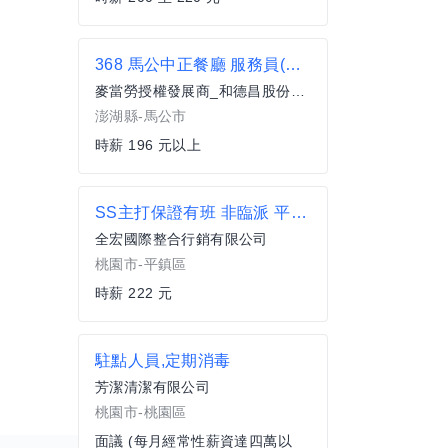
368 馬公中正餐廳 服務員(兼職)
麥當勞授權發展商_和德昌股份有限公司
澎湖縣-馬公市
時薪 196 元以上
SS主打保證有班 非臨派 平鎮大夜222 簡單數字理貨 歡迎手刀來電
全宏國際整合行銷有限公司
桃園市-平鎮區
時薪 222 元
駐點人員,定期消毒
芳潔清潔有限公司
桃園市-桃園區
面議 (每月經常性薪資達四萬以