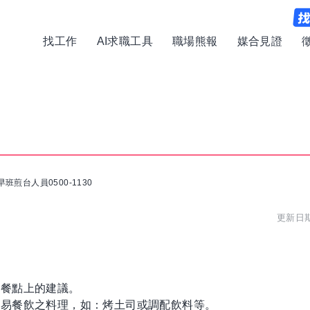
找工作
AI求職工具
職場熊報
媒合見證
早班煎台人員0500-1130
更新日期:
予餐點上的建議。
簡易餐飲之料理，如：烤土司或調配飲料等。