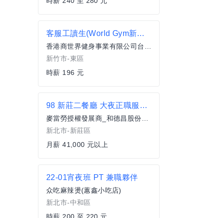
時薪 240 至 280 元
客服工讀生(World Gym新竹中華店)
香港商世界健身事業有限公司台灣分公司
新竹市-東區
時薪 196 元
98 新莊二餐廳 大夜正職服務員(全職)
麥當勞授權發展商_和德昌股份有限公司
新北市-新莊區
月薪 41,000 元以上
22-01宵夜班 PT 兼職夥伴
众吃麻辣燙(蕙鑫小吃店)
新北市-中和區
時薪 200 至 220 元