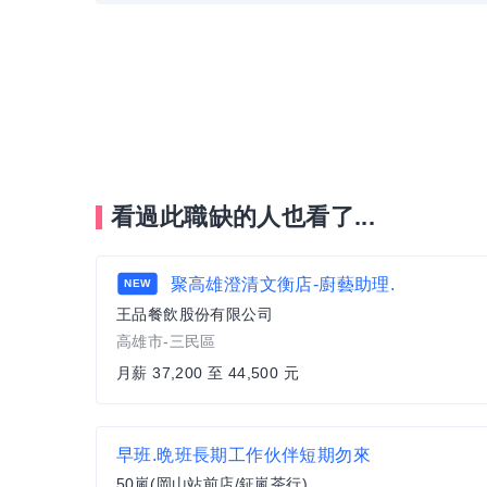
看過此職缺的人也看了...
聚高雄澄清文衡店-廚藝助理.
NEW
王品餐飲股份有限公司
高雄市-三民區
月薪 37,200 至 44,500 元
早班.晩班長期工作伙伴短期勿來
50嵐(岡山站前店/鉦嵐茶行)