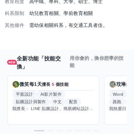
教育程度
高中職、專科、大學、碩士、博士
科系限制
幼兒教育相關、學前教育相關
其他條件
需幼保相關科系，有交通工具者佳。
全新功能「技能交
用你會的，換你想學的技
能
換」
微笑每1天
玟琳
擅長
5
個技能
擅
平面設計
AI影片製作
Word
貼圖設計與製作
中文
配音
路跑
羽
我擅長： LINE 貼圖設計、簡易網站設計、影片剪輯、配音、AI 影片創作、音樂創作（原創歌曲／純音樂／配樂） 希望交換技能： ① 游泳（想學：自由式、蝶式） 已會基礎蛙式、仰式，但姿勢尚未標準，希望有人協助修正動作、提升效率。 ② 鋼琴（目前約巴哈初階程度） ③ 英文（程度約 B1～B2） 交換方式： 捷運可到處，部分技能可線上交換。