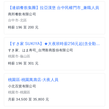
【連鎖餐飲集團】拉亞漢堡 台中民權門市_兼職人員
商邦餐飲有限公司
台中市-北區
時薪 196 至 200 元
【すき家 SUKIYA】★大夜班時薪256元起(含全勤加津貼)★ 桃園龜山店
すき家、はま寿司_台灣善商股份有限公司
桃園市-龜山區
時薪 196 至 301 元
桃園區-桃園萬壽店-大夜人員
小北百貨有限公司
桃園市-桃園區
月薪 34,500 至 35,800 元