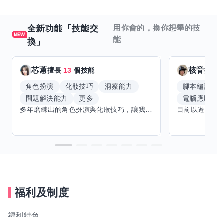
全新功能「技能交
用你會的，換你想學的技
能
換」
芯蕙
核音
擅長
13
個技能
擅
角色扮演
化妝技巧
洞察能力
腳本編寫
問題解決能力
更多
電腦應用
多年磨練出的角色扮演與化妝技巧，讓我能洞察細節，完美呈現不同風格。希望能與擅長Excel、Word及辦公軟體的你交換技能，讓我提升辦公效率，也願分享我的專業與心得，共同成長。期待有志者一同交流，攜手突破自我界限，創造更多可能。
福利及制度
福利特色