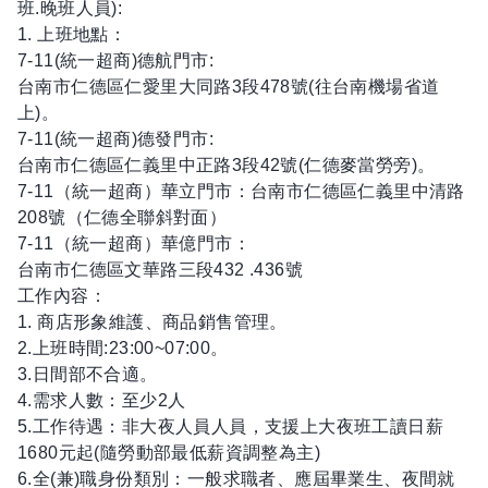
班.晚班人員):
1. 上班地點：
7-11(統一超商)德航門市:
台南市仁德區仁愛里大同路3段478號(往台南機場省道
上)。
7-11(統一超商)德發門市:
台南市仁德區仁義里中正路3段42號(仁德麥當勞旁)。
7-11（統一超商）華立門市：台南市仁德區仁義里中清路
208號（仁德全聯斜對面）
7-11（統一超商）華億門市：
台南市仁德區文華路三段432 .436號
工作內容：
1. 商店形象維護、商品銷售管理。
2.上班時間:23:00~07:00。
3.日間部不合適。
4.需求人數：至少2人
5.工作待遇：非大夜人員人員，支援上大夜班工讀日薪
1680元起(隨勞動部最低薪資調整為主)
6.全(兼)職身份類別：一般求職者、應屆畢業生、夜間就