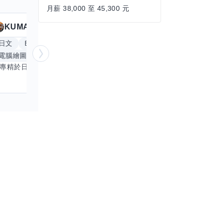
月薪 38,000 至 45,300 元
KUMA
Anitta
擅長
19
個技能
日文
Excel
Word
PowerPoint
英文
手
電腦繪圖
手繪
影像剪輯與後製
更多
我專精於日文語言及文書處理軟體，尤其擅長Excel與Word的高效運用，具備穩健的專業技能。近期希望拓展英文溝通能力，進而深入遊戲設計與動畫製作領域。期盼透過技能交流，共同成長，彼此激盪出創新思維，提升專業價值。若您在相關領域有心得，樂於互惠分享，誠摯邀請一同探索更多可能。