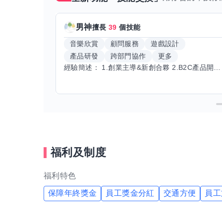
男神
擅長
39
個技能
音樂欣賞
顧問服務
遊戲設計
產品研發
跨部門協作
更多
經驗簡述： 1.創業主導&新創合夥 2.B2C產品開發運營一條龍 3.AI應用開發與量化研究新創 標籤話題都可以聊，開放交流 找尋共同創業機會，亦歡迎新創收編
福利及制度
福利特色
保障年終獎金
員工獎金分紅
交通方便
員工