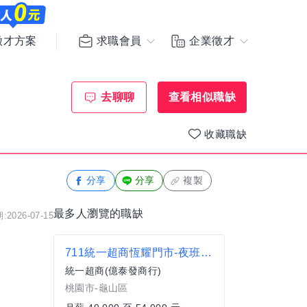
求職會員
企業徵才
徵才方案
去聊聊
查看相似職缺
收藏職缺
分享
分享
複製
最多人瀏覽的職缺
2026-07-15
711統一超商恆耀門市-夜班正職人員
統一超商(億泰發商行)
桃園市-龜山區