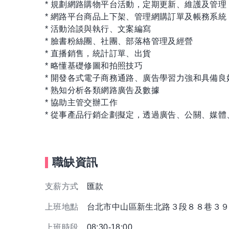
* 規劃網路購物平台活動，定期更新、維護及管理
* 網路平台商品上下架、管理網購訂單及帳務系統
* 活動洽談與執行、文案編寫
* 臉書粉絲團、社團、部落格管理及經營
* 直播銷售，統計訂單、出貨
* 略懂基礎修圖和拍照技巧
* 開發各式電子商務通路、廣告學習力強和具備良
* 熟知分析各類網路廣告及數據
* 協助主管交辦工作
* 從事產品行銷企劃擬定，透過廣告、公關、媒體
職缺資訊
支薪方式
匯款
上班地點
台北市中山區新生北路３段８８巷３９
上班時段
08:30-18:00