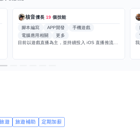
核音
擅長
19
個技能
腳本編寫
APP開發
手機遊戲
電腦應用相關
更多
目前以遊戲直播為主，並持續投入 iOS 直播推流應用開發。對直播技術、影音串流、AI 應用、內容創作與產品設計有濃厚興趣，平時透過實作累積開發經驗，也持續學習 Godot 遊戲開發、影音剪輯、音樂創作與編曲等相關技術。 希望透過技能交換認識不同背景的夥伴，一起交流開發經驗、Side Project、AI 工作流程、內容創作與職涯發展。如果你也對程式開發、直播技術、設計、美術、Cosplay、造型、化妝、攝影、影音製作、音樂創作等領域有興趣，都很歡迎交流，彼此分享經驗、互相學習，一起成長。
旅遊
旅遊補助
定期加薪