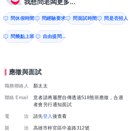
我想問老闆更多...
問休假時間
問經驗要求
問面試時間
問是否招人
問幾點上班
自由提問...
應徵與面試
職務聯絡人
顏太太
聯絡 Email
意者請將履歷自傳透過518熊班應徵，合適
者會另行通知面試
電 洽
請先
登入
後查看
親 洽
高雄市梓官區中崙路312號