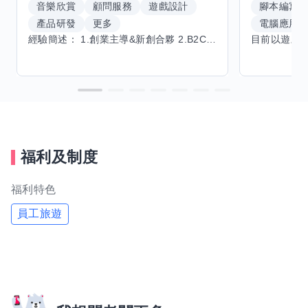
音樂欣賞
顧問服務
遊戲設計
腳本編寫
產品研發
更多
電腦應用
經驗簡述： 1.創業主導&新創合夥 2.B2C產品開發運營一條龍 3.AI應用開發與量化研究新創 標籤話題都可以聊，開放交流 找尋共同創業機會，亦歡迎新創收編
福利及制度
福利特色
員工旅遊