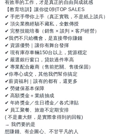
有效率的工作，才是真正的自由與成就感
【教育培訓】讓你從0到TOP SALES
✔ 手把手帶你上手（真正實戰，不是紙上談兵）
✔ 頂尖業務經驗不藏私，全數傳授
✔ 完整技能培養（銷售 × 談判 × 客戶經營）
✔我們不只給機會，是直接帶你賺錢
✔ 資源優勢｜讓你有舞台發揮
✔ 現有庫存車輛150台以上，貨源穩定
✔ 嚴選銀行窗口，貸款過件率高
✔ 專業配合廠商（售前把關、售後保固）
✔你專心成交，其他我們幫你搞定
✔薪資福利｜該有的都有，還更多
✔ 勞健保基本保障
✔ 高額獎金＋業績抽成
✔ 年終獎金／生日禮金／各式津貼
✔ 員工聚餐、旅遊不定期安排
( 不是畫大餅，是實際拿得到的回報)
→ 我們要的是
想賺錢、有企圖心、不甘平凡的人