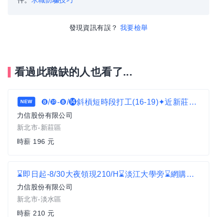
件。
求職防騙技巧
發現資訊有誤？
我要檢舉
看過此職缺的人也看了...
❽/❿-❽/⓮斜槓短時段打工(16-19)✦近新莊國賓✦搬運理貨作業c1
NEW
力信股份有限公司
新北市-新莊區
時薪 196 元
⌛即日起-8/30大夜領現210/H⌛淡江大學旁⌛網購理貨員 C2
力信股份有限公司
新北市-淡水區
時薪 210 元