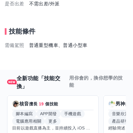
是否出差
不需出差/外派
技能條件
需備駕照
普通重型機車、普通小型車
全新功能「技能交
用你會的，換你想學的技
能
換」
核音
男神
擅長
19
個技能
擅
腳本編寫
APP開發
手機遊戲
音樂欣賞
電腦應用相關
更多
產品研發
目前以遊戲直播為主，並持續投入 iOS 直播推流應用開發。對直播技術、影音串流、AI 應用、內容創作與產品設計有濃厚興趣，平時透過實作累積開發經驗，也持續學習 Godot 遊戲開發、影音剪輯、音樂創作與編曲等相關技術。 希望透過技能交換認識不同背景的夥伴，一起交流開發經驗、Side Project、AI 工作流程、內容創作與職涯發展。如果你也對程式開發、直播技術、設計、美術、Cosplay、造型、化妝、攝影、影音製作、音樂創作等領域有興趣，都很歡迎交流，彼此分享經驗、互相學習，一起成長。