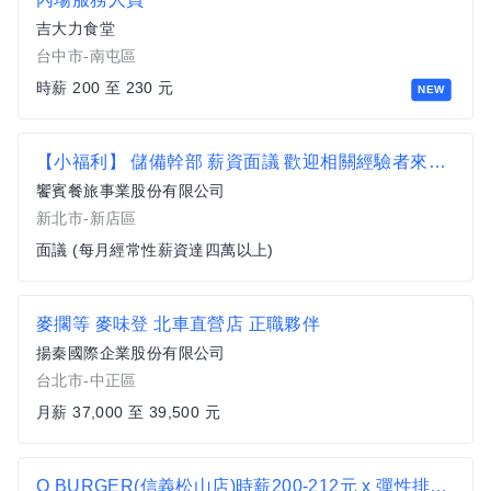
吉大力食堂
台中市-南屯區
時薪 200 至 230 元
NEW
【小福利】 儲備幹部 薪資面議 歡迎相關經驗者來挑戰【新店區】
饗賓餐旅事業股份有限公司
新北市-新店區
面議 (每月經常性薪資達四萬以上)
麥擱等 麥味登 北車直營店 正職夥伴
揚秦國際企業股份有限公司
台北市-中正區
月薪 37,000 至 39,500 元
Q BURGER(信義松山店)時薪200-212元 x 彈性排班 x 雙週發薪快又讚