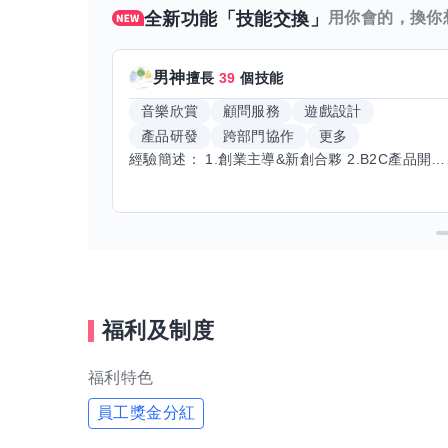
全新功能「技能交換」
用你會的，換你
男神
擅長
39
個技能
音樂欣賞
顧問服務
遊戲設計
產品研發
跨部門協作
更多
經驗簡述： 1.創業主導&新創合夥 2.B2C產品開發運營一條龍 3.AI應用開發與量化研究新創 標籤話題都可以聊，開放交流 找尋共同創業機會，亦歡迎新創收編
福利及制度
福利特色
員工獎金分紅