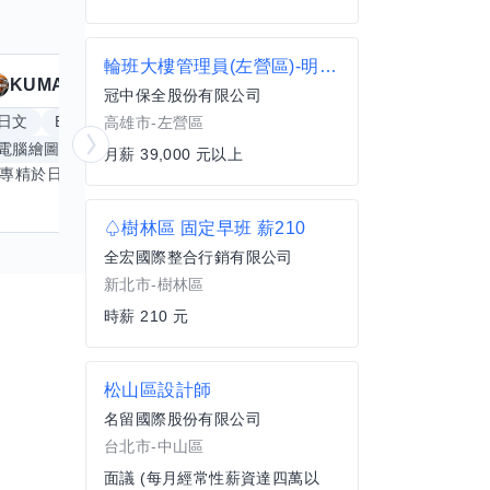
輪班大樓管理員(左營區)-明誠二路
KUMA
Anitta
擅長
19
個技能
冠中保全股份有限公司
日文
Excel
Word
PowerPoint
英文
手
高雄市-左營區
電腦繪圖
手繪
影像剪輯與後製
更多
月薪 39,000 元以上
我專精於日文語言及文書處理軟體，尤其擅長Excel與Word的高效運用，具備穩健的專業技能。近期希望拓展英文溝通能力，進而深入遊戲設計與動畫製作領域。期盼透過技能交流，共同成長，彼此激盪出創新思維，提升專業價值。若您在相關領域有心得，樂於互惠分享，誠摯邀請一同探索更多可能。
♤樹林區 固定早班 薪210
全宏國際整合行銷有限公司
新北市-樹林區
時薪 210 元
松山區設計師
名留國際股份有限公司
台北市-中山區
面議 (每月經常性薪資達四萬以