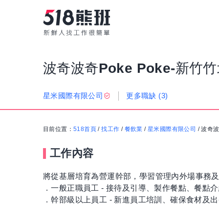
波奇波奇Poke Poke-新
更多職缺
(3)
星米國際有限公司
目前位置：
518首頁
/
找工作
/
餐飲業
/
星米國際有限公司
/
波奇波
工作內容
將從基層培育為營運幹部，學習管理內外場事務
．一般正職員工 - 接待及引導、製作餐點、餐
．幹部級以上員工 - 新進員工培訓、確保食材