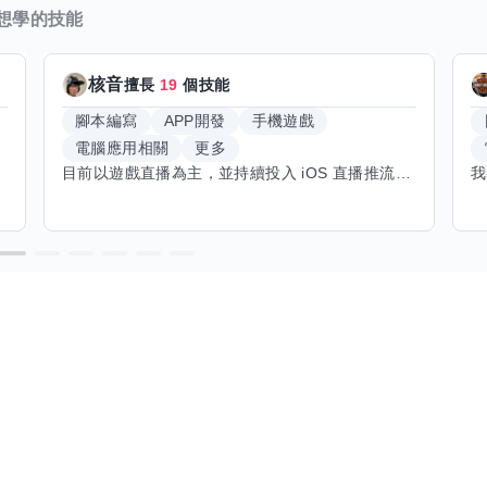
想學的技能
核音
擅長
19
個技能
腳本編寫
APP開發
手機遊戲
電腦應用相關
更多
目前以遊戲直播為主，並持續投入 iOS 直播推流應用開發。對直播技術、影音串流、AI 應用、內容創作與產品設計有濃厚興趣，平時透過實作累積開發經驗，也持續學習 Godot 遊戲開發、影音剪輯、音樂創作與編曲等相關技術。 希望透過技能交換認識不同背景的夥伴，一起交流開發經驗、Side Project、AI 工作流程、內容創作與職涯發展。如果你也對程式開發、直播技術、設計、美術、Cosplay、造型、化妝、攝影、影音製作、音樂創作等領域有興趣，都很歡迎交流，彼此分享經驗、互相學習，一起成長。