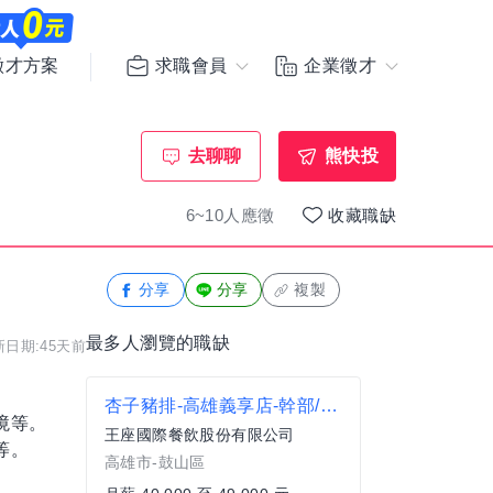
求職會員
企業徵才
徵才方案
去聊聊
熊快投
6~10人應徵
收藏職缺
分享
分享
複製
最多人瀏覽的職缺
新日期:45天前
杏子豬排-高雄義享店-幹部/組長#月薪40000-46000#另有門市達標獎金
境等。
王座國際餐飲股份有限公司
等。
高雄市-鼓山區