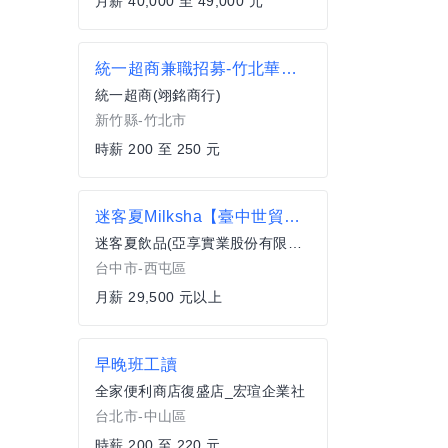
月薪 40,000 至 49,000 元
統一超商兼職招募-竹北華興店
統一超商(翊銘商行)
新竹縣-竹北市
時薪 200 至 250 元
迷客夏Milksha【臺中世貿店】門市人員
迷客夏飲品(亞享實業股份有限公司)
台中市-西屯區
月薪 29,500 元以上
早晚班工讀
全家便利商店復盛店_宏瑄企業社
台北市-中山區
時薪 200 至 220 元