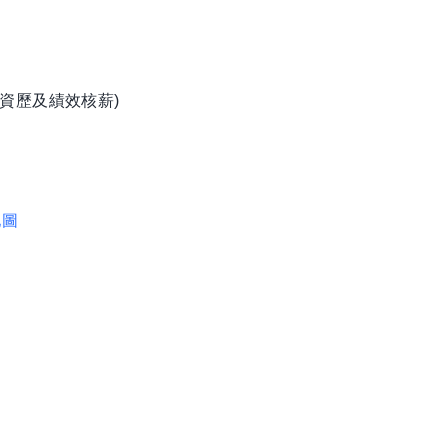
資歷及績效核薪)
地圖