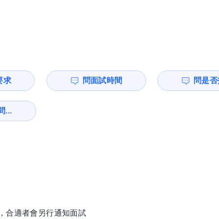
要求
問面試時間
問是否
...
徵，合適者會另行通知面試