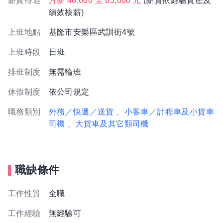
薪資待遇
月薪 40,000 至 65,000 元
(薪資依經驗資歷及
績效核薪)
上班地點
基隆市安樂區武訓街4號
上班時段
日班
排班制度
無需輪班
休假制度
依公司規定
職務類別
外務／快遞／送貨
、小客車／計程車及小貨車
司機
、大貨車及其它類司機
職缺條件
工作性質
全職
工作經驗
無經驗可