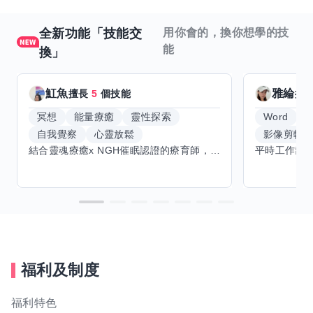
全新功能「技能交
用你會的，換你想學的技
能
換」
魟魚
雅綸
擅長
5
個技能
擅
冥想
能量療癒
靈性探索
Word
E
自我覺察
心靈放鬆
影像剪輯
結合靈魂療癒x NGH催眠認證的療育師，主要提供潛意識探索和靈魂導向的催眠療育。你會全程100%清醒跟我對話。
福利及制度
福利特色