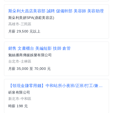
斯朵利大昌店美容部 誠聘 儲備幹部 美容師 美容助理
斯朵利美妍SPA(鼎菘美容店)
高雄市-三民區
月薪 29,500 元以上
銷售 文書櫃台 美編短影 技師 倉管
魅絲播商傳媒娛樂有限公司
台北市-士林區
月薪 35,000 至 70,000 元
【領現金賺零用錢】中和站所小夜班/正班/打工/兼職/二度就業/H
岓泉有限公司
新北市-中和區
時薪 198 元