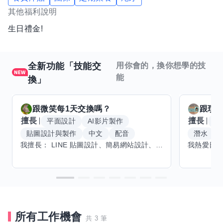
其他福利說明
生日禮金!
全新功能「技能交
用你會的，換你想學的技
能
換」
跟
微笑每1天
交換嗎？
跟
玟
擅長
擅長
平面設計
AI影片製作
W
貼圖設計與製作
中文
配音
潛水
我擅長： LINE 貼圖設計、簡易網站設計、影片剪輯、配音、AI 影片創作、音樂創作（原創歌曲／純音樂／配樂） 希望交換技能： ① 游泳（想學：自由式、蝶式） 已會基礎蛙式、仰式，但姿勢尚未標準，希望有人協助修正動作、提升效率。 ② 鋼琴（目前約巴哈初階程度） ③ 英文（程度約 B1～B2） 交換方式： 捷運可到處，部分技能可線上交換。
所有工作機會
共 3 筆