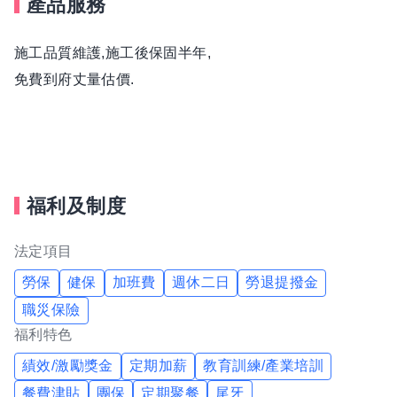
產品服務
施工品質維護,施工後保固半年,
免費到府丈量估價.
福利及制度
法定項目
勞保
健保
加班費
週休二日
勞退提撥金
職災保險
福利特色
績效/激勵獎金
定期加薪
教育訓練/產業培訓
餐費津貼
團保
定期聚餐
尾牙