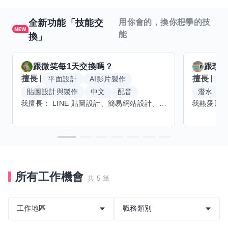
全新功能「技能交
用你會的，換你想學的技
能
換」
跟
微笑每1天
交換嗎？
跟
玟
擅長
擅長
平面設計
AI影片製作
W
貼圖設計與製作
中文
配音
潛水
我擅長： LINE 貼圖設計、簡易網站設計、影片剪輯、配音、AI 影片創作、音樂創作（原創歌曲／純音樂／配樂） 希望交換技能： ① 游泳（想學：自由式、蝶式） 已會基礎蛙式、仰式，但姿勢尚未標準，希望有人協助修正動作、提升效率。 ② 鋼琴（目前約巴哈初階程度） ③ 英文（程度約 B1～B2） 交換方式： 捷運可到處，部分技能可線上交換。
所有工作機會
共 5 筆
工作地區
職務類別