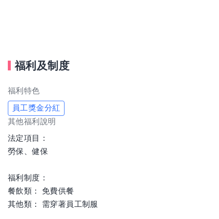
質管理，自2014年起，連續6年，送屏科大專業「產銷履
歷」與「農水產品檢驗」驗證，蝦子有健康保證＝安心！
福利及制度
福利特色
員工獎金分紅
其他福利說明
法定項目：
勞保、健保
福利制度：
餐飲類： 免費供餐
其他類： 需穿著員工制服