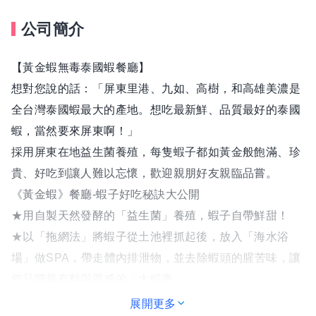
公司簡介
【黃金蝦無毒泰國蝦餐廳】
想對您說的話：「屏東里港、九如、高樹，和高雄美濃是
全台灣泰國蝦最大的產地。想吃最新鮮、品質最好的泰國
蝦，當然要來屏東啊！」
採用屏東在地益生菌養殖，每隻蝦子都如黃金般飽滿、珍
貴、好吃到讓人難以忘懷，歡迎親朋好友親臨品嘗。
《黃金蝦》餐廳-蝦子好吃秘訣大公開
★用自製天然發酵的「益生菌」養殖，蝦子自帶鮮甜！
★以「拖網法」將蝦子從土池裡抓起後，放入「海水浴
場」做SPA，帶走體內排泄物，並去除蝦頭的腥苦味，讓
您品嚐最有料與質感的「大蝦膏」。
★從蝦苗、成蝦到您的餐桌，採用最高標準的食品安全品
展開更多