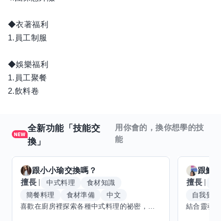
◆衣著福利
1.員工制服
◆娛樂福利
1.員工聚餐
2.飲料卷
全新功能「技能交
用你會的，換你想學的技
能
換」
跟
小小瑜
交換嗎？
跟
魟
擅長
擅長
中式料理
食材知識
冥
簡餐料理
食材準備
中文
自我覺察
喜歡在廚房裡探索各種中式料理的祕密，也對食材的挑選和搭配充滿熱情。平常生活裡，簡餐料理是我的拿手好戲，讓人輕鬆又滿足。最近開始對手繪、攝影和影片剪輯有濃厚興趣，想找伙伴一起學習交換技能，互相激盪創意！希望能和你一起開心成長，分享不只是技術，更是快樂和靈感的碰撞。