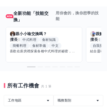
全新功能「技能交
用你會的，換你想學的技
能
換」
跟
小小瑜
交換嗎？
跟
魟
擅長
擅長
中式料理
食材知識
冥
簡餐料理
食材準備
中文
自我覺察
喜歡在廚房裡探索各種中式料理的祕密，也對食材的挑選和搭配充滿熱情。平常生活裡，簡餐料理是我的拿手好戲，讓人輕鬆又滿足。最近開始對手繪、攝影和影片剪輯有濃厚興趣，想找伙伴一起學習交換技能，互相激盪創意！希望能和你一起開心成長，分享不只是技術，更是快樂和靈感的碰撞。
所有工作機會
共 1 筆
工作地區
職務類別