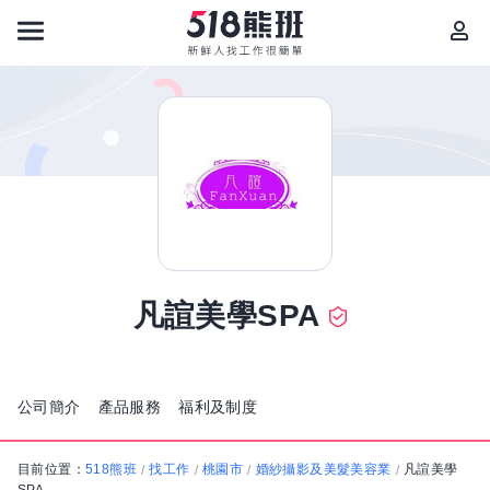
凡諠美學SPA
公司簡介
產品服務
福利及制度
目前位置：
518熊班
找工作
桃園市
婚紗攝影及美髮美容業
凡諠美學
/
/
/
/
SPA