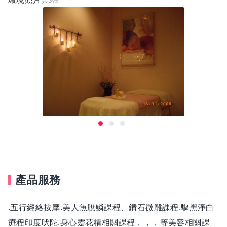
共
3
張
產品服務
.五行經絡按摩.美人魚脫鱗課程、鑽石微雕課程.驅黑淨白
療程印度吠陀.身心靈花精相關課程，，，等美容相關課