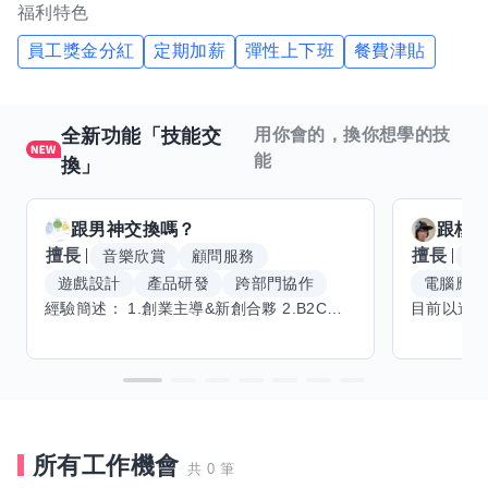
福利特色
員工獎金分紅
定期加薪
彈性上下班
餐費津貼
全新功能「技能交
用你會的，換你想學的技
能
換」
跟
男神
交換嗎？
跟
核
擅長
擅長
音樂欣賞
顧問服務
腳
遊戲設計
產品研發
跨部門協作
電腦應用
經驗簡述： 1.創業主導&新創合夥 2.B2C產品開發運營一條龍 3.AI應用開發與量化研究新創 標籤話題都可以聊，開放交流 找尋共同創業機會，亦歡迎新創收編
所有工作機會
共 0 筆