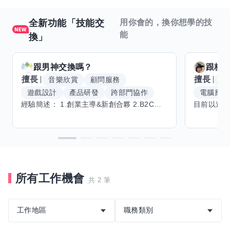
全新功能「技能交
用你會的，換你想學的技
能
換」
跟
男神
交換嗎？
跟
核
擅長
擅長
音樂欣賞
顧問服務
腳
遊戲設計
產品研發
跨部門協作
電腦應用
經驗簡述： 1.創業主導&新創合夥 2.B2C產品開發運營一條龍 3.AI應用開發與量化研究新創 標籤話題都可以聊，開放交流 找尋共同創業機會，亦歡迎新創收編
所有工作機會
共 2 筆
工作地區
職務類別