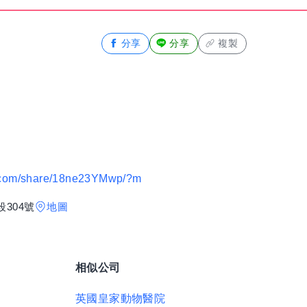
分享
分享
複製
k.com/share/18ne23YMwp/?m
304號
地圖
相似公司
英國皇家動物醫院