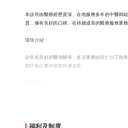
本診所由醫療經歷資深、在地服務多年的中醫師
質，擁有良好的口碑。在持續成長的醫療服務業
環境介紹：
診所有良好的醫病關係，各項業務由同仁分工執
期許每位夥伴都能持續成長。
經營理念：
我們的核心理念是「以道為本，持續進展」。在
圍。
福利及制度
*對象：服務對象廣泛，從親友、兒童、青壯年到