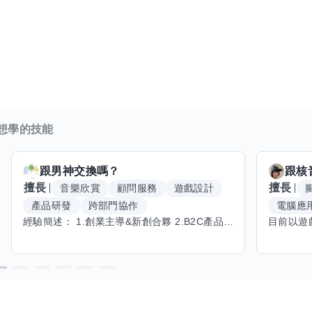
正在尋找對診所營運、業務管理有興趣，或渴望深入了解專業中
如下：
想學的技能
針對不同體質精準調理。
跟
男神
交換嗎？
跟
核
擅長
擅長
音樂欣賞
顧問服務
遊戲設計
醫學。
產品研發
跨部門協作
電腦應
經驗簡述： 1.創業主導&新創合夥 2.B2C產品開發運營一條龍 3.AI應用開發與量化研究新創 標籤話題都可以聊，開放交流 找尋共同創業機會，亦歡迎新創收編
醫輔助照護。
新業務及事務挑戰，在一個持續創新、環境單純的團隊中成長，
端的醫療是妳工作的自信來源。