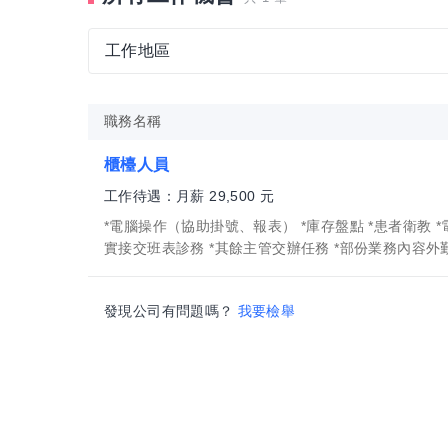
工作地區
五、工作內容
*電腦操作（協助掛號、報表）
職務名稱
*庫存盤點
櫃檯人員
*患者衛教
工作待遇：月薪 29,500 元
*電訪關懷患者
*電腦操作（協助掛號、報表） *庫存盤點 *患者衛教 *
*診所活動
實接交班表診務 *其餘主管交辦任務 *部份業務內容外勤屬性
*確實接交班表診務
*其餘主管交辦任務
發現公司有問題嗎？
我要檢舉
*部份業務內容外勤屬性