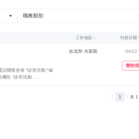
職務類別
工作地區
刊登日期
台北市-大安區
04/22
收藏職缺
熊快
電訪關懷患者 *診所活動 *確
 *診所活動.....
1
共
1