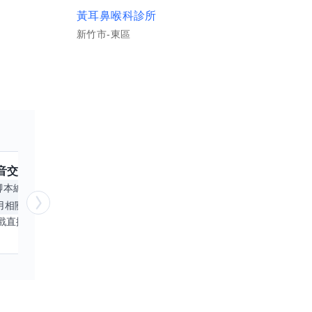
醫保
黃耳鼻喉科診所
新竹市-東區
音
交換嗎？
跟
KUMA
交換嗎？
擅長
腳本編寫
APP開發
手機遊戲
日文
Excel
用相關
基本操作技能
PowerPoint
電腦繪
目前以遊戲直播為主，並持續投入 iOS 直播推流應用開發。對直播技術、影音串流、AI 應用、內容創作與產品設計有濃厚興趣，平時透過實作累積開發經驗，也持續學習 Godot 遊戲開發、影音剪輯、音樂創作與編曲等相關技術。 希望透過技能交換認識不同背景的夥伴，一起交流開發經驗、Side Project、AI 工作流程、內容創作與職涯發展。如果你也對程式開發、直播技術、設計、美術、Cosplay、造型、化妝、攝影、影音製作、音樂創作等領域有興趣，都很歡迎交流，彼此分享經驗、互相學習，一起成長。
我