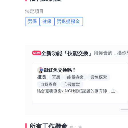
*發展： 我們重視每一位正職員工的發展。我們
法定項目
健知識的夥伴。
勞保
健保
勞退提撥金
經營項目：
本診所提供多元化的醫療與保健服務，涵蓋範疇
全新功能「技能交換」
用你會的，換你
1. 專業醫療： 中醫內科、針灸、徒手整復
2. 自費用藥： 提供診所研發之優良自費藥品，
跟
魟魚
交換嗎？
3. 特殊族群照護：
擅長
冥想
能量療癒
靈性探索
*銀髮保健： 定期開設銀髮族保健課程，推廣預防
自我覺察
心靈放鬆
結合靈魂療癒x NGH催眠認證的療育師，主要提供潛意識探索和靈魂導向的催眠療育。你會全程100%清醒跟我對話。
*癌症調理： 針對癌症患者提供術後或療程中的中
4. 教育培訓：
希望找到對工作交辦有自信，有反應力，也不怕
所有工作機會
們非常歡迎你的加入！在這裡，穩定的工作與頂
共 1 筆