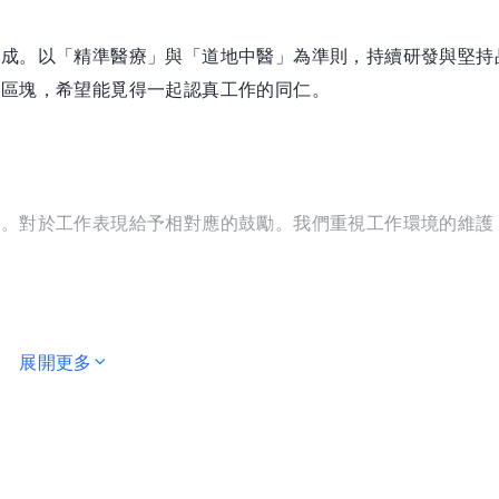
組成。以「精準醫療」與「道地中醫」為準則，持續研發與堅持
務區塊，希望能覓得一起認真工作的同仁。
掌。對於工作表現給予相對應的鼓勵。我們重視工作環境的維護
展開更多
醫師高技術力提供患者族群穩定的改善與恢復，不斷地擴大服務
銀髮族，甚至包含癌症患者等，提供全方位的照護。