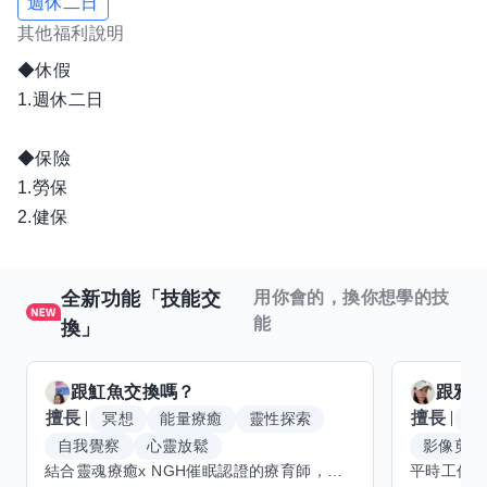
週休二日
其他福利說明
◆休假
1.週休二日
◆保險
1.勞保
2.健保
全新功能「技能交
用你會的，換你想學的技
能
換」
跟
魟魚
交換嗎？
跟
雅
擅長
擅長
冥想
能量療癒
靈性探索
W
自我覺察
心靈放鬆
影像剪輯
結合靈魂療癒x NGH催眠認證的療育師，主要提供潛意識探索和靈魂導向的催眠療育。你會全程100%清醒跟我對話。