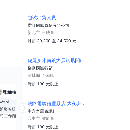
包裝出貨人員
楷旺國際貿易有限公司
新北市-三峽區
月薪 29,500 至 34,500 元
虎尾所斗南鎮大展路晨間6點到9點理貨人員
榮庭國際行銷
雲林縣-斗南鎮
時薪 196 元以上
雅綸
小姵
擅長
7
個技能
擅
Word
Excel
倉頡輸入法
體重管理
網路電競館豐原店 大夜班工讀生 歡迎兼職打工
影像剪輯與後製
手機遊戲
更多
創業
銷
南方之鷹資訊社
平時工作離不開Word和Excel，熟練操作讓我在文件整理和數據處理上都得心應手，還能用倉頡輸入法快速打字。近期想挑戰英文學習，希望能透過交換技能一起進步！如果你英文流利，需要中文或電腦技巧輔助，歡迎找我搭檔，咱們一起歡樂學習，互相激勵，成為彼此的學習小夥伴！
台中市-豐原區
時薪 196 元以上