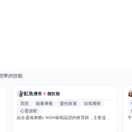
想學的技能
魟魚
擅長
5
個技能
冥想
能量療癒
靈性探索
自我覺察
心靈放鬆
結合靈魂療癒x NGH催眠認證的療育師，主要提供潛意識探索和靈魂導向的催眠療育。你會全程100%清醒跟我對話。