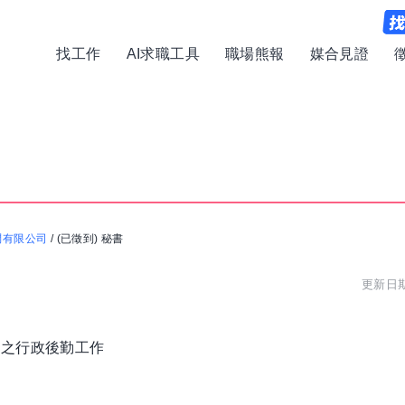
找工作
AI求職工具
職場熊報
媒合見證
問有限公司
/
(已徵到) 秘書
更新日期:
務之行政後勤工作