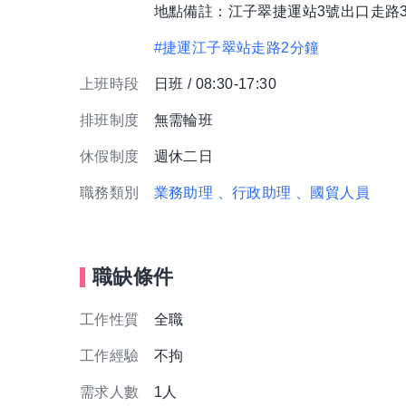
地點備註：江子翠捷運站3號出口走路
#捷運江子翠站走路2分鐘
上班時段
日班 / 08:30-17:30
排班制度
無需輪班
休假制度
週休二日
職務類別
業務助理
、行政助理
、國貿人員
職缺條件
工作性質
全職
工作經驗
不拘
需求人數
1人