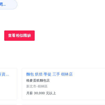
...
查看相似職缺
【饗饗 旭集 URBAN PARADISE】 儲備幹部 薪資面議 歡迎相關經驗者來挑戰【信義區】
麵包 烘焙 學徒 三手 樹林店
格麥蛋糕麵包店
新北市-樹林區
月薪 30,000 元以上