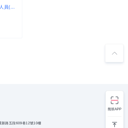
★一頭班★【貳樓餐廳-台北師大店】內場備料人員(近師大商圈)_空班津貼另計
熊班APP
新路五段609巷12號10樓