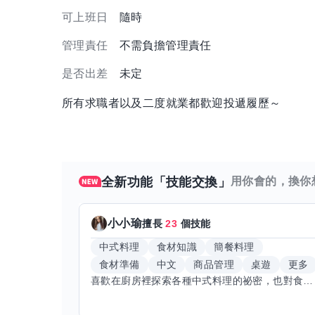
可上班日
隨時
管理責任
不需負擔管理責任
是否出差
未定
所有求職者以及二度就業都歡迎投遞履歷～
全新功能「技能交換」
用你會的，換你
小小瑜
擅長
23
個技能
中式料理
食材知識
簡餐料理
食材準備
中文
商品管理
桌遊
更多
喜歡在廚房裡探索各種中式料理的祕密，也對食材的挑選和搭配充滿熱情。平常生活裡，簡餐料理是我的拿手好戲，讓人輕鬆又滿足。最近開始對手繪、攝影和影片剪輯有濃厚興趣，想找伙伴一起學習交換技能，互相激盪創意！希望能和你一起開心成長，分享不只是技術，更是快樂和靈感的碰撞。