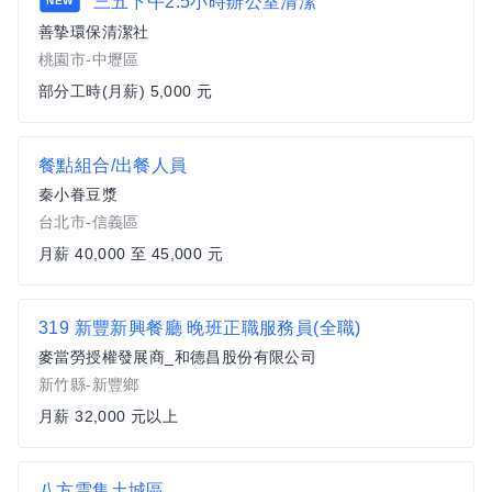
三五下午2.5小時辦公室清潔
NEW
善摯環保清潔社
桃園市-中壢區
部分工時(月薪) 5,000 元
餐點組合/出餐人員
秦小眷豆漿
台北市-信義區
月薪 40,000 至 45,000 元
319 新豐新興餐廳 晚班正職服務員(全職)
麥當勞授權發展商_和德昌股份有限公司
新竹縣-新豐鄉
月薪 32,000 元以上
八方雲集土城區