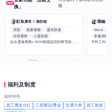
全新功能「技能交
能
換」
魟魚
雅綸
擅長
5
個技能
擅
冥想
能量療癒
靈性探索
Word
E
自我覺察
心靈放鬆
影像剪輯
結合靈魂療癒x NGH催眠認證的療育師，主要提供潛意識探索和靈魂導向的催眠療育。你會全程100%清醒跟我對話。
福利及制度
福利特色
員工獎金分紅
三節禮品/獎金
交通方便
員工旅遊