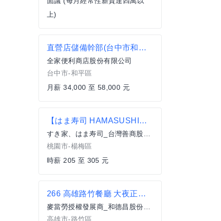
面議 (每月經常性薪資達四萬以
上)
直營店儲備幹部(台中市和平區)
全家便利商店股份有限公司
台中市-和平區
月薪 34,000 至 58,000 元
【はま寿司 HAMASUSHI】早班兼職★時薪210元起(含全勤)★楊梅店
すき家、はま寿司_台灣善商股份有限公司
桃園市-楊梅區
時薪 205 至 305 元
266 高雄路竹餐廳 大夜正職服務員(全職)
麥當勞授權發展商_和德昌股份有限公司
高雄市-路竹區