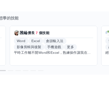
想學的技能
雅綸
擅長
7
個技能
Word
Excel
倉頡輸入法
影像剪輯與後製
手機遊戲
更多
平時工作離不開Word和Excel，熟練操作讓我在文件整理和數據處理上都得心應手，還能用倉頡輸入法快速打字。近期想挑戰英文學習，希望能透過交換技能一起進步！如果你英文流利，需要中文或電腦技巧輔助，歡迎找我搭檔，咱們一起歡樂學習，互相激勵，成為彼此的學習小夥伴！