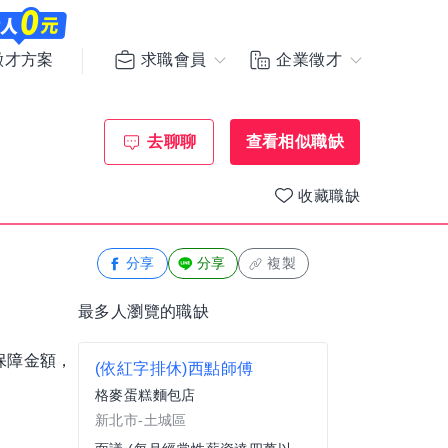
求職會員
企業徵才
徵才方案
去聊聊
查看相似職缺
收藏職缺
分享
分享
複製
最多人瀏覽的職缺
保障金額，
(依紅字排休)西點師傅
格麥蛋糕麵包店
新北市-土城區