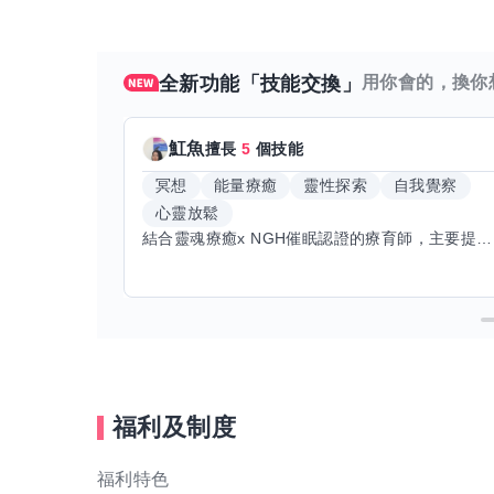
全新功能「技能交換」
用你會的，換你
魟魚
擅長
5
個技能
冥想
能量療癒
靈性探索
自我覺察
心靈放鬆
結合靈魂療癒x NGH催眠認證的療育師，主要提供潛意識探索和靈魂導向的催眠療育。你會全程100%清醒跟我對話。
福利及制度
福利特色