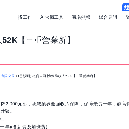
找工作
AI求職工具
職場熊報
媒合見證
入52K【三重營業所】
份有限公司
/
(已徵到) 徵貨車司機/保障收入52K【三重營業所】
52,000元起，挑戰業界最強收入保障，保障最長一年，超高
感升級。
件
期一年)(含薪資及加班費)