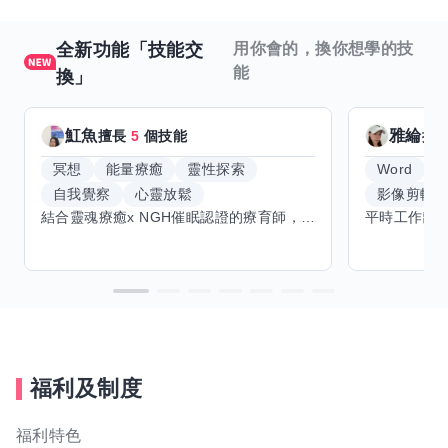
全新功能「技能交
用你會的，換你想學的技
能
換」
魟魚
雅綸
擅長
5
個技能
擅
冥想
能量療癒
靈性探索
Word
E
自我覺察
心靈放鬆
影像剪輯
結合靈魂療癒x NGH催眠認證的療育師，主要提供潛意識探索和靈魂導向的催眠療育。你會全程100%清醒跟我對話。
福利及制度
福利特色