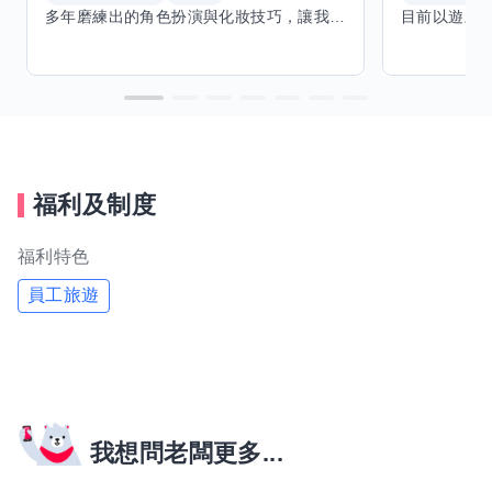
多年磨練出的角色扮演與化妝技巧，讓我能洞察細節，完美呈現不同風格。希望能與擅長Excel、Word及辦公軟體的你交換技能，讓我提升辦公效率，也願分享我的專業與心得，共同成長。期待有志者一同交流，攜手突破自我界限，創造更多可能。
福利及制度
福利特色
員工旅遊
我想問老闆更多...