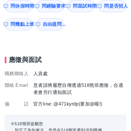
問休假時間
問經驗要求
問面試時間
問是否招人
問幾點上班
自由提問...
應徵與面試
職務聯絡人
人資處
聯絡 Email
意者請將履歷自傳透過518熊班應徵，合適
者會另行通知面試
備 註
官方line: @471kyrdp(要加@喔!)
※518熊班提醒您
．別忘了告知雇主，您是在518熊班看到這則職務。