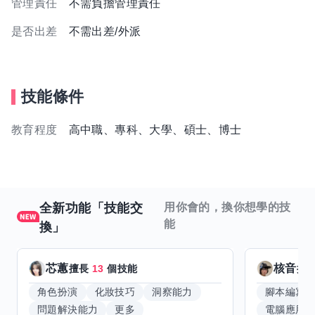
管理責任
不需負擔管理責任
是否出差
不需出差/外派
技能條件
教育程度
高中職、專科、大學、碩士、博士
全新功能「技能交
用你會的，換你想學的技
能
換」
芯蕙
核音
擅長
13
個技能
擅
角色扮演
化妝技巧
洞察能力
腳本編寫
問題解決能力
更多
電腦應用