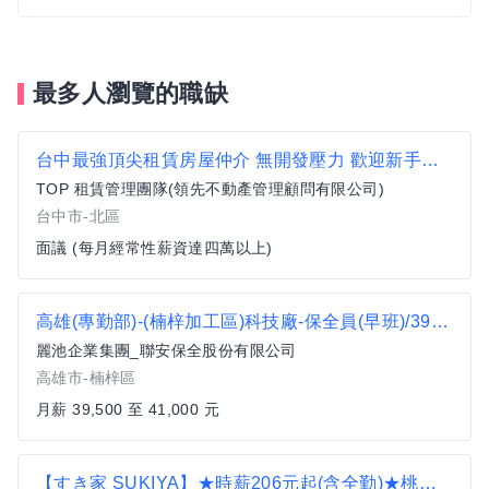
最多人瀏覽的職缺
台中最強頂尖租賃房屋仲介 無開發壓力 歡迎新手加入我們
TOP 租賃管理團隊(領先不動產管理顧問有限公司)
台中市-北區
面議 (每月經常性薪資達四萬以上)
高雄(專勤部)-(楠梓加工區)科技廠-保全員(早班)/39500-41000元/做4休2、國定假日客戶加發一日薪資、餐費
麗池企業集團_聯安保全股份有限公司
高雄市-楠梓區
月薪 39,500 至 41,000 元
【すき家 SUKIYA】★時薪206元起(含全勤)★桃園站前店