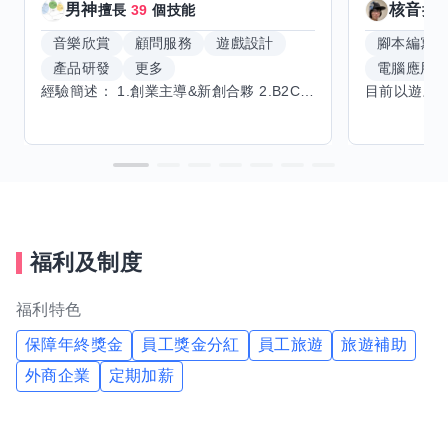
男神
核音
擅長
39
個技能
擅
音樂欣賞
顧問服務
遊戲設計
腳本編寫
產品研發
更多
電腦應用
經驗簡述： 1.創業主導&新創合夥 2.B2C產品開發運營一條龍 3.AI應用開發與量化研究新創 標籤話題都可以聊，開放交流 找尋共同創業機會，亦歡迎新創收編
福利及制度
福利特色
保障年終獎金
員工獎金分紅
員工旅遊
旅遊補助
外商企業
定期加薪