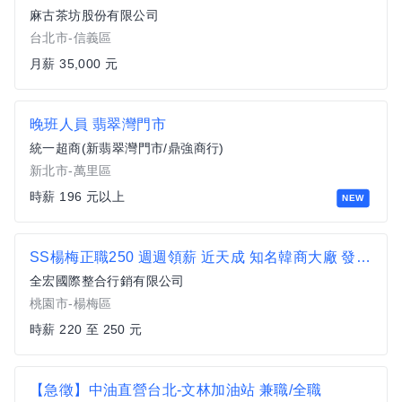
麻古茶坊股份有限公司
台北市-信義區
月薪 35,000 元
晚班人員 翡翠灣門市
統一超商(新翡翠灣門市/鼎強商行)
新北市-萬里區
時薪 196 元以上
NEW
SS楊梅正職250 週週領薪 近天成 知名韓商大廠 發薪不囉嗦 楊梅環東路
全宏國際整合行銷有限公司
桃園市-楊梅區
時薪 220 至 250 元
【急徵】中油直營台北-文林加油站 兼職/全職