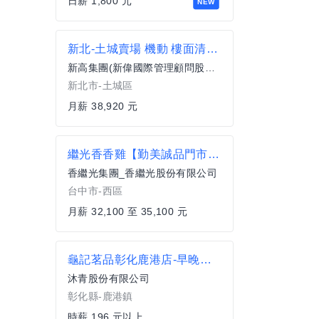
日薪 1,800 元
NEW
新北-土城賣場 機動 樓面清潔人員ASE
新高集團(新偉國際管理顧問股份有限公司)
新北市-土城區
月薪 38,920 元
繼光香香雞【勤美誠品門市】正職服務員(一段班)
香繼光集團_香繼光股份有限公司
台中市-西區
月薪 32,100 至 35,100 元
龜記茗品彰化鹿港店-早晚班工讀人員
沐青股份有限公司
彰化縣-鹿港鎮
時薪 196 元以上