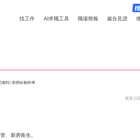
找工作
AI求職工具
職場熊報
媒合見證
已徵到) 廚房砧板師傅
更新日期:
。
控管、廚房衛生。