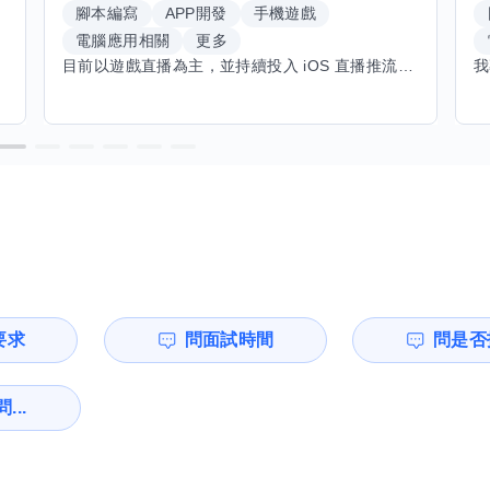
腳本編寫
APP開發
手機遊戲
電腦應用相關
更多
目前以遊戲直播為主，並持續投入 iOS 直播推流應用開發。對直播技術、影音串流、AI 應用、內容創作與產品設計有濃厚興趣，平時透過實作累積開發經驗，也持續學習 Godot 遊戲開發、影音剪輯、音樂創作與編曲等相關技術。 希望透過技能交換認識不同背景的夥伴，一起交流開發經驗、Side Project、AI 工作流程、內容創作與職涯發展。如果你也對程式開發、直播技術、設計、美術、Cosplay、造型、化妝、攝影、影音製作、音樂創作等領域有興趣，都很歡迎交流，彼此分享經驗、互相學習，一起成長。
要求
問面試時間
問是否
...