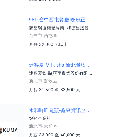
589 台中西屯餐廳 晚班正職服務員(全職)
麥當勞授權發展商_和德昌股份有限公司
台中市-西屯區
月薪 32,000 元以上
迷客夏 Milk sha 新北鶯歌國慶店-儲備幹部
迷客夏飲品(亞享實業股份有限公司)
新北市-鶯歌區
月薪 31,500 至 33,500 元
永和哞哞電競-鑫東資訊企業社-N永和哞哞電競學院網咖夜班櫃檯服務人員40k
煜翔企業社
新北市-永和區
KUMA
Anitta
擅長
19
個技能
月薪 33,000 至 40,000 元