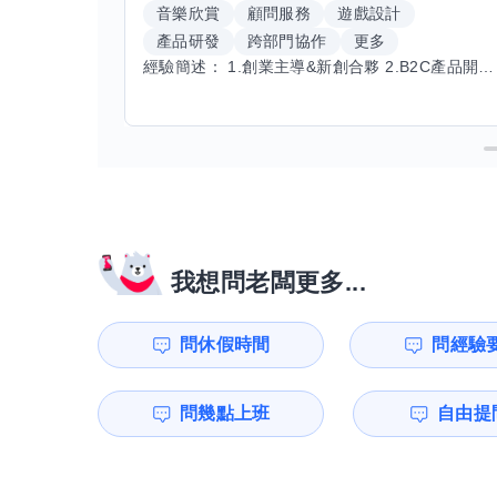
音樂欣賞
顧問服務
遊戲設計
產品研發
跨部門協作
更多
經驗簡述： 1.創業主導&新創合夥 2.B2C產品開發運營一條龍 3.AI應用開發與量化研究新創 標籤話題都可以聊，開放交流 找尋共同創業機會，亦歡迎新創收編
我想問老闆更多...
問休假時間
問經驗
問幾點上班
自由提問