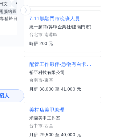
日文
Excel
Word
PowerPoint
英文
手
電腦繪圖
手繪
影像剪輯與後製
更多
7-11鵬馳門市晚班人員
我專精於日文語言及文書處理軟體，尤其擅長Excel與Word的高效運用，具備穩健的專業技能。近期希望拓展英文溝通能力，進而深入遊戲設計與動畫製作領域。期盼透過技能交流，共同成長，彼此激盪出創新思維，提升專業價值。若您在相關領域有心得，樂於互惠分享，誠摯邀請一同探索更多可能。
統一超商(昇暉企業社/建陽門市)
台北市-南港區
時薪 200 元
配管工作夥伴-急徵有白卡紅卡優先錄取
裕亞科技有限公司
台南市-東區
月薪 38,000 至 41,000 元
招人
美村店美甲助理
米蘭美甲工作室
台中市-西區
月薪 29,500 至 40,000 元