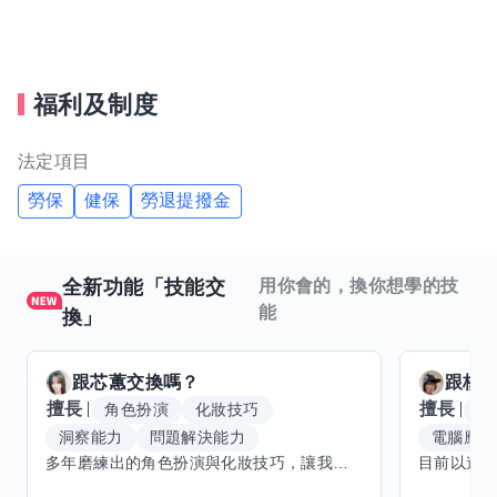
福利及制度
法定項目
勞保
健保
勞退提撥金
全新功能「技能交
用你會的，換你想學的技
能
換」
跟
芯蕙
交換嗎？
跟
核
擅長
擅長
角色扮演
化妝技巧
腳
洞察能力
問題解決能力
電腦應用
多年磨練出的角色扮演與化妝技巧，讓我能洞察細節，完美呈現不同風格。希望能與擅長Excel、Word及辦公軟體的你交換技能，讓我提升辦公效率，也願分享我的專業與心得，共同成長。期待有志者一同交流，攜手突破自我界限，創造更多可能。