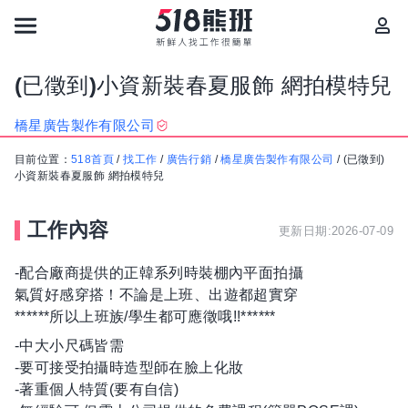
(已徵到)小資新裝春夏服飾 網拍模特兒
橋星廣告製作有限公司
目前位置：
518首頁
/
找工作
/
廣告行銷
/
橋星廣告製作有限公司
/
(已徵到)
小資新裝春夏服飾 網拍模特兒
工作內容
更新日期:2026-07-09
-配合廠商提供的正韓系列時裝棚內平面拍攝
氣質好感穿搭！不論是上班、出遊都超實穿
******所以上班族/學生都可應徵哦!!******
-中大小尺碼皆需
-要可接受拍攝時造型師在臉上化妝
-著重個人特質(要有自信)