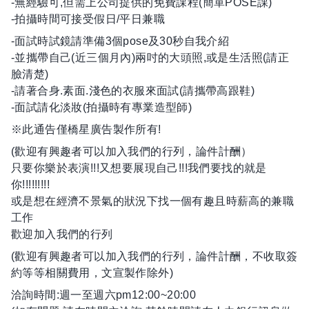
-無經驗可,但需上公司提供的免費課程(簡單POSE課)
-拍攝時間可接受假日/平日兼職
-面試時試鏡請準備3個pose及30秒自我介紹
-並攜帶自己(近三個月內)兩吋的大頭照,或是生活照(請正
臉清楚)
-請著合身.素面.淺色的衣服來面試(請攜帶高跟鞋)
-面試請化淡妝(拍攝時有專業造型師)
※此通告僅橋星廣告製作所有!
(歡迎有興趣者可以加入我們的行列，論件計酬）
只要你樂於表演!!!又想要展現自己!!!我們要找的就是
你!!!!!!!!!
或是想在經濟不景氣的狀況下找一個有趣且時薪高的兼職
工作
歡迎加入我們的行列
(歡迎有興趣者可以加入我們的行列，論件計酬，不收取簽
約等等相關費用，文宣製作除外)
洽詢時間:週一至週六pm12:00~20:00