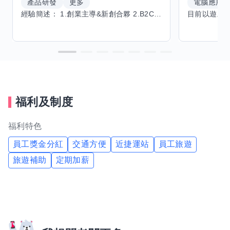
產品研發
更多
電腦應用
經驗簡述： 1.創業主導&新創合夥 2.B2C產品開發運營一條龍 3.AI應用開發與量化研究新創 標籤話題都可以聊，開放交流 找尋共同創業機會，亦歡迎新創收編
福利及制度
福利特色
員工獎金分紅
交通方便
近捷運站
員工旅遊
旅遊補助
定期加薪