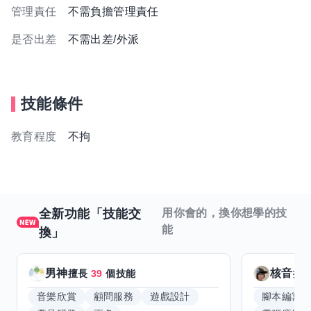
管理責任
不需負擔管理責任
是否出差
不需出差/外派
技能條件
教育程度
不拘
全新功能「技能交
用你會的，換你想學的技
能
換」
男神
核音
擅長
39
個技能
擅
音樂欣賞
顧問服務
遊戲設計
腳本編寫