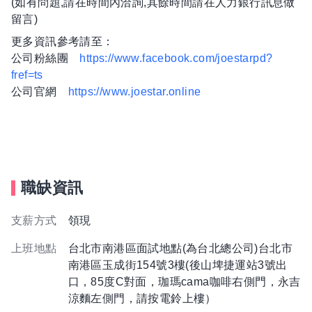
(如有問題,請在時間內洽詢,其餘時間請在人力銀行訊息做
留言)
更多資訊參考請至：
公司粉絲團
https://www.facebook.com/joestarpd?
fref=ts
公司官網
https://www.joestar.online
職缺資訊
支薪方式
領現
上班地點
台北市南港區面試地點(為台北總公司)台北市
南港區玉成街154號3樓(後山埤捷運站3號出
口，85度C對面，珈瑪cama咖啡右側門，永吉
涼麵左側門，請按電鈴上樓）