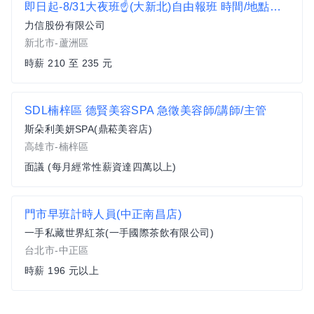
即日起-8/31大夜班☝(大新北)自由報班 時間/地點任選 下班領現(無押金) 物流理貨員D
力信股份有限公司
新北市-蘆洲區
時薪 210 至 235 元
SDL楠梓區 德賢美容SPA 急徵美容師/講師/主管
斯朵利美妍SPA(鼎菘美容店)
高雄市-楠梓區
面議 (每月經常性薪資達四萬以上)
門市早班計時人員(中正南昌店)
一手私藏世界紅茶(一手國際茶飲有限公司)
台北市-中正區
時薪 196 元以上