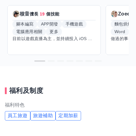
核音
Zoeey
擅長
19
個技能
腳本編寫
APP開發
手機遊戲
麵包烘焙
電腦應用相關
更多
Word
E
目前以遊戲直播為主，並持續投入 iOS 直播推流應用開發。對直播技術、影音串流、AI 應用、內容創作與產品設計有濃厚興趣，平時透過實作累積開發經驗，也持續學習 Godot 遊戲開發、影音剪輯、音樂創作與編曲等相關技術。 希望透過技能交換認識不同背景的夥伴，一起交流開發經驗、Side Project、AI 工作流程、內容創作與職涯發展。如果你也對程式開發、直播技術、設計、美術、Cosplay、造型、化妝、攝影、影音製作、音樂創作等領域有興趣，都很歡迎交流，彼此分享經驗、互相學習，一起成長。
福利及制度
福利特色
員工旅遊
旅遊補助
定期加薪