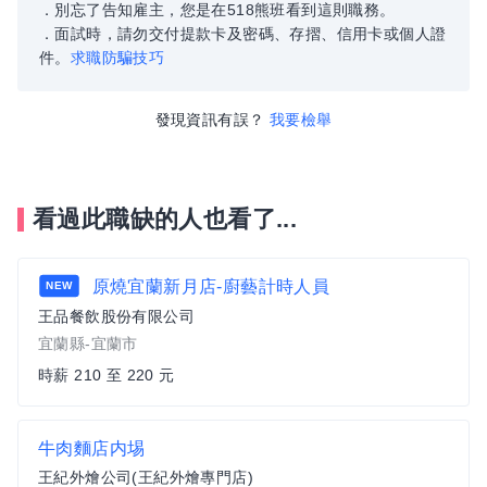
．別忘了告知雇主，您是在518熊班看到這則職務。
．面試時，請勿交付提款卡及密碼、存摺、信用卡或個人證
件。
求職防騙技巧
發現資訊有誤？
我要檢舉
看過此職缺的人也看了...
原燒宜蘭新月店-廚藝計時人員
NEW
王品餐飲股份有限公司
宜蘭縣-宜蘭市
時薪 210 至 220 元
牛肉麵店内埸
王紀外燴公司(王紀外燴專門店)