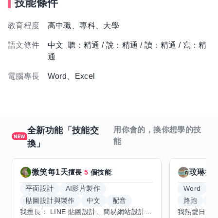
技能條件
教育程度
高中職、專科、大學
語文條件
中文 聽：精通 / 說：精通 / 讀：精通 / 寫：精
通
電腦專長
Word、Excel
全新功能「技能交
用你會的，換你想學的技
能
換」
微笑每1天
玟琳
擅長
5
個技能
擅
平面設計
AI影片製作
Word
貼圖設計與製作
中文
配音
路跑
羽
我擅長： LINE 貼圖設計、簡易網站設計、影片剪輯、配音、AI 影片創作、音樂創作（原創歌曲／純音樂／配樂） 希望交換技能： ① 游泳（想學：自由式、蝶式） 已會基礎蛙式、仰式，但姿勢尚未標準，希望有人協助修正動作、提升效率。 ② 鋼琴（目前約巴哈初階程度） ③ 英文（程度約 B1～B2） 交換方式： 捷運可到處，部分技能可線上交換。