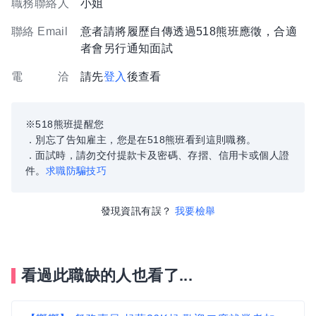
職務聯絡人
小姐
聯絡 Email
意者請將履歷自傳透過518熊班應徵，合適
者會另行通知面試
電 洽
請先
登入
後查看
※518熊班提醒您
．別忘了告知雇主，您是在518熊班看到這則職務。
．面試時，請勿交付提款卡及密碼、存摺、信用卡或個人證
件。
求職防騙技巧
發現資訊有誤？
我要檢舉
看過此職缺的人也看了...