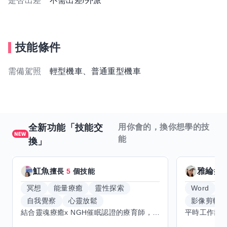
是否出差
不需出差/外派
技能條件
需備駕照
輕型機車、普通重型機車
全新功能「技能交
用你會的，換你想學的技
能
換」
魟魚
雅綸
擅長
5
個技能
擅
冥想
能量療癒
靈性探索
Word
E
自我覺察
心靈放鬆
影像剪輯
結合靈魂療癒x NGH催眠認證的療育師，主要提供潛意識探索和靈魂導向的催眠療育。你會全程100%清醒跟我對話。