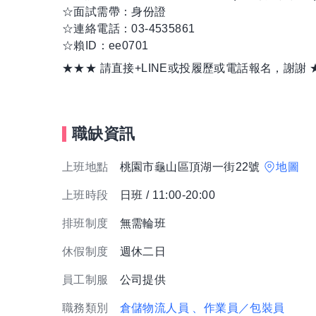
☆面試需帶：身份證
☆連絡電話：03-4535861
☆賴ID：ee0701
★★★ 請直接+LINE或投履歷或電話報名，謝謝 
職缺資訊
上班地點
桃園市龜山區頂湖一街22號
地圖
上班時段
日班 / 11:00-20:00
排班制度
無需輪班
休假制度
週休二日
員工制服
公司提供
職務類別
倉儲物流人員
、作業員／包裝員