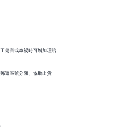
員工傷害或車禍時可增加理賠
照郵遞區號分類、協助出貨
0
)