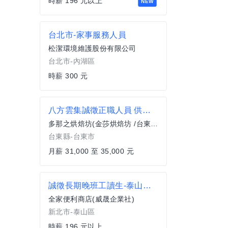
時薪 196 元以上
NEW
台北市-家事服務人員
松潔環境維護股份有限公司
台北市-內湖區
時薪 300 元
八方雲集誠徵正職人員 供一餐月休八天
多那之烘焙坊(金莎烘焙坊 /台東新生門市)
台東縣-台東市
月薪 31,000 至 35,000 元
誠徵長期晚班工讀生-泰山福興店
全家便利商店(威晟企業社)
新北市-泰山區
時薪 196 元以上