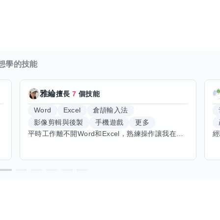
想學的技能
雅綸
擅長
7
個技能
Word
Excel
倉頡輸入法
影像剪輯與後製
手機遊戲
更多
平時工作離不開Word和Excel，熟練操作讓我在文件整理和數據處理上都得心應手，還能用倉頡輸入法快速打字。近期想挑戰英文學習，希望能透過交換技能一起進步！如果你英文流利，需要中文或電腦技巧輔助，歡迎找我搭檔，咱們一起歡樂學習，互相激勵，成為彼此的學習小夥伴！