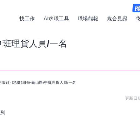
找工作
AI求職工具
職場熊報
媒合見證
/中班理貨人員/一名
已徵到) (急徵)周領-龜山區/中班理貨人員/一名
更新日期:
行列