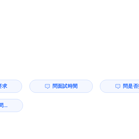
要求
問面試時間
問是否
...