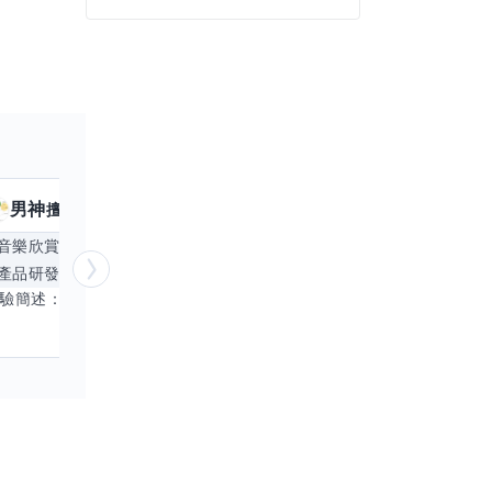
男神
核音
擅長
39
個技能
擅
音樂欣賞
顧問服務
遊戲設計
腳本編寫
產品研發
跨部門協作
更多
電腦應用相
經驗簡述： 1.創業主導&新創合夥 2.B2C產品開發運營一條龍 3.AI應用開發與量化研究新創 標籤話題都可以聊，開放交流 找尋共同創業機會，亦歡迎新創收編