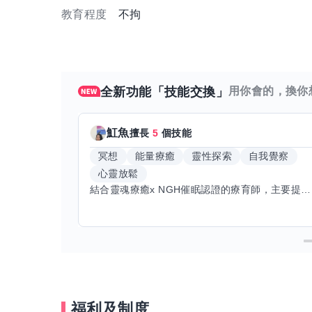
教育程度
不拘
全新功能「技能交換」
用你會的，換你
魟魚
擅長
5
個技能
冥想
能量療癒
靈性探索
自我覺察
心靈放鬆
結合靈魂療癒x NGH催眠認證的療育師，主要提供潛意識探索和靈魂導向的催眠療育。你會全程100%清醒跟我對話。
福利及制度