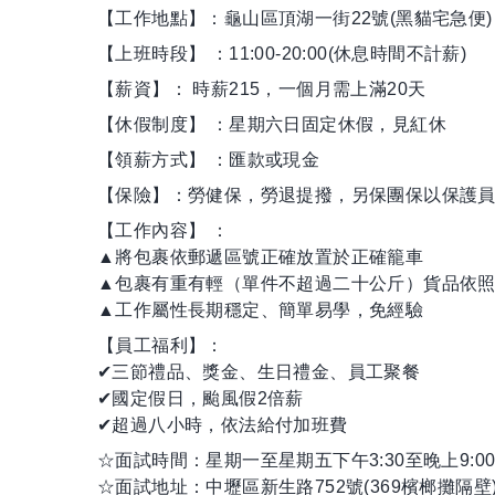
【工作地點】：龜山區頂湖一街22號(黑貓宅急便)
【上班時段】 ：11:00-20:00(休息時間不計薪)
【薪資】： 時薪215，一個月需上滿20天
【休假制度】 ：星期六日固定休假，見紅休
【領薪方式】 ：匯款或現金
【保險】：勞健保，勞退提撥，另保團保以保護
【工作內容】 ：
▲將包裹依郵遞區號正確放置於正確籠車
▲包裹有重有輕（單件不超過二十公斤）貨品依
▲工作屬性長期穩定、簡單易學，免經驗
【員工福利】：
✔三節禮品、獎金、生日禮金、員工聚餐
✔國定假日，颱風假2倍薪
✔超過八小時，依法給付加班費
☆面試時間：星期一至星期五下午3:30至晚上9:0
☆面試地址：中壢區新生路752號(369檳榔攤隔壁