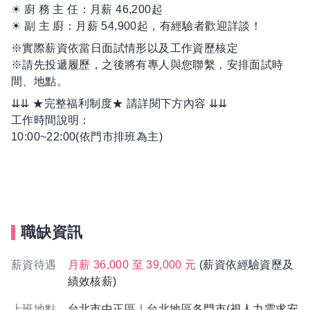
☀ 廚 務 主 任：月薪 46,200起
☀ 副 主 廚：月薪 54,900起，有經驗者歡迎詳談！
※實際薪資依當日面試情形以及工作資歷核定
※請先投遞履歷，之後將有專人與您聯繫，安排面試時
間、地點。
⇊⇊ ★完整福利制度★ 請詳閱下方內容 ⇊⇊
工作時間說明：
10:00~22:00(依門市排班為主)
職缺資訊
薪資待遇
月薪 36,000 至 39,000 元
(薪資依經驗資歷及
績效核薪)
上班地點
台北市中正區｜台北地區各門市(視人力需求安