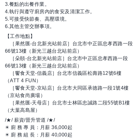
3.餐點的出餐作業。
4.執行與遵守廚房內的食安及清潔工作。
5.可接受快節奏、高壓環境。
6.其他主管交辦事項。
【工作地點】
［果然匯-台北新光站前店］台北市中正區忠孝西路一段
66號13樓（新光三越台北站前店）
［朵頤-台北新光站前店］台北市中正區忠孝西路一段
66號13樓（新光三越台北站前店）
［饗食天堂-信義店］台北市信義區松壽路12號6樓
（ATT 4 FUN）
［饗食天堂-京站店］台北市大同區承德路一段1號4樓
（京站食尚廣場）
［果然匯-天母店］台北市士林區忠誠路二段55號B1樓
（大葉高島屋）
/★/ 薪資/晉升管道 /★/
☀ 廚 務 專 員：月薪 36,000起
☀ 廚 務 組 長：月薪 40,000起