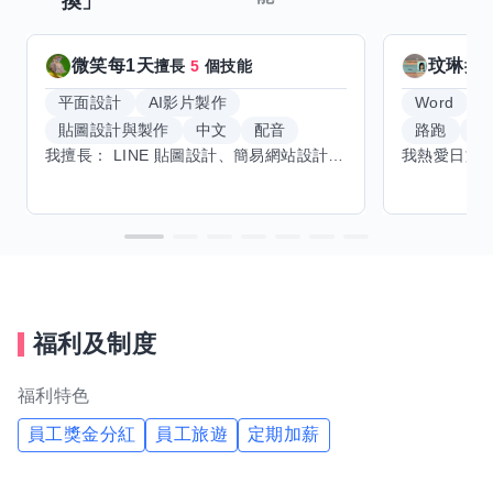
換」
微笑每1天
玟琳
擅長
5
個技能
擅
平面設計
AI影片製作
Word
貼圖設計與製作
中文
配音
路跑
羽
我擅長： LINE 貼圖設計、簡易網站設計、影片剪輯、配音、AI 影片創作、音樂創作（原創歌曲／純音樂／配樂） 希望交換技能： ① 游泳（想學：自由式、蝶式） 已會基礎蛙式、仰式，但姿勢尚未標準，希望有人協助修正動作、提升效率。 ② 鋼琴（目前約巴哈初階程度） ③ 英文（程度約 B1～B2） 交換方式： 捷運可到處，部分技能可線上交換。
福利及制度
福利特色
員工獎金分紅
員工旅遊
定期加薪