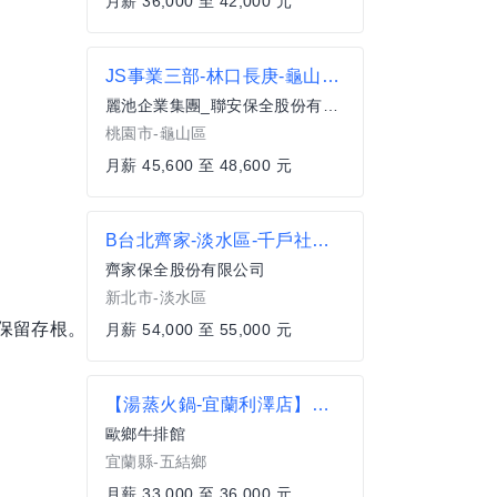
月薪 36,000 至 42,000 元
JS事業三部-林口長庚-龜山區-夜班駐點警衛45600元-48600元
麗池企業集團_聯安保全股份有限公司
桃園市-龜山區
月薪 45,600 至 48,600 元
B台北齊家-淡水區-千戶社區經理 55K
齊家保全股份有限公司
新北市-淡水區
保留存根。
月薪 54,000 至 55,000 元
【湯蒸火鍋-宜蘭利澤店】內外場儲備幹部(領班、主任、襄理)
歐鄉牛排館
宜蘭縣-五結鄉
月薪 33,000 至 36,000 元