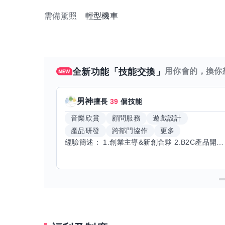
需備駕照
輕型機車
全新功能「技能交換」
用你會的，換你
男神
擅長
39
個技能
音樂欣賞
顧問服務
遊戲設計
產品研發
跨部門協作
更多
經驗簡述： 1.創業主導&新創合夥 2.B2C產品開發運營一條龍 3.AI應用開發與量化研究新創 標籤話題都可以聊，開放交流 找尋共同創業機會，亦歡迎新創收編