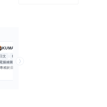
KUMA
Anitta
擅長
19
個技能
日文
Excel
Word
PowerPoint
英文
手
電腦繪圖
手繪
影像剪輯與後製
更多
我專精於日文語言及文書處理軟體，尤其擅長Excel與Word的高效運用，具備穩健的專業技能。近期希望拓展英文溝通能力，進而深入遊戲設計與動畫製作領域。期盼透過技能交流，共同成長，彼此激盪出創新思維，提升專業價值。若您在相關領域有心得，樂於互惠分享，誠摯邀請一同探索更多可能。