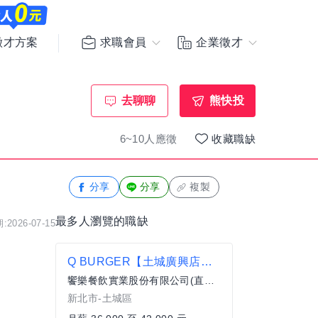
求職會員
企業徵才
徵才方案
去聊聊
熊快投
6~10人應徵
收藏職缺
分享
分享
複製
最多人瀏覽的職缺
2026-07-15
Q BURGER【土城廣興店】月薪最高42,000 X儲備幹部一頭班X 歡迎轉職、新鮮人加入
饗樂餐飲實業股份有限公司(直營總公司)
新北市-土城區