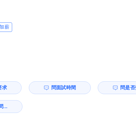
加薪
要求
問面試時間
問是否
...