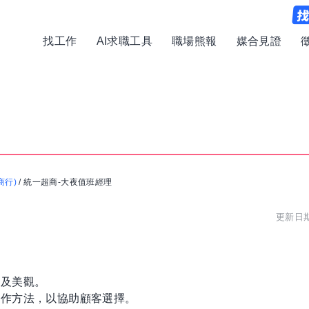
找工作
AI求職工具
職場熊報
媒合見證
商行)
/
統一超商-大夜值班經理
更新日期:
潔及美觀。
操作方法，以協助顧客選擇。