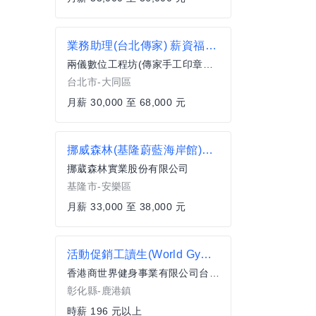
業務助理(台北傳家) 薪資福利優於行情,無經驗可,有教育訓練,二度就業和畢業生歡迎加入體門市
兩儀數位工程坊(傳家手工印章、東方翡翠寶石)
台北市-大同區
月薪 30,000 至 68,000 元
挪威森林(基隆蔚藍海岸館)輪班房務員9H月休8天
挪葳森林實業股份有限公司
基隆市-安樂區
月薪 33,000 至 38,000 元
活動促銷工讀生(World Gym鹿港店)
香港商世界健身事業有限公司台灣分公司
彰化縣-鹿港鎮
時薪 196 元以上