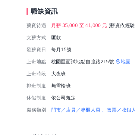
職缺資訊
薪資待遇
月薪 35,000 至 41,000 元
(薪資依經驗
支薪方式
匯款
發薪資日
每月15號
上班地點
桃園區面試地點自強路215號
地圖
上班時段
大夜班
排班制度
無需輪班
休假制度
依公司規定
職務類別
門市／店員／專櫃人員
、售票／收銀