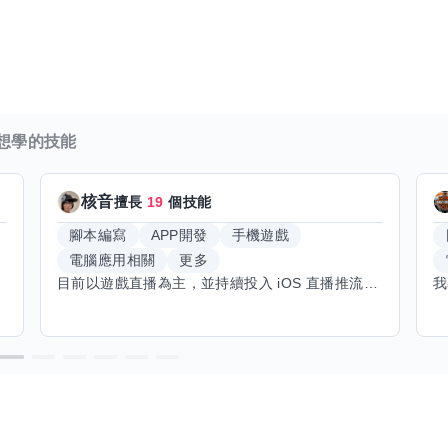
想學的技能
核音
擅長
19
個技能
腳本編寫
APP開發
手機遊戲
電腦應用相關
更多
目前以遊戲直播為主，並持續投入 iOS 直播推流應用開發。對直播技術、影音串流、AI 應用、內容創作與產品設計有濃厚興趣，平時透過實作累積開發經驗，也持續學習 Godot 遊戲開發、影音剪輯、音樂創作與編曲等相關技術。 希望透過技能交換認識不同背景的夥伴，一起交流開發經驗、Side Project、AI 工作流程、內容創作與職涯發展。如果你也對程式開發、直播技術、設計、美術、Cosplay、造型、化妝、攝影、影音製作、音樂創作等領域有興趣，都很歡迎交流，彼此分享經驗、互相學習，一起成長。