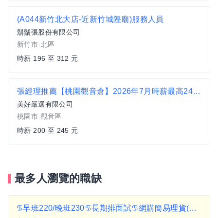
(A044新竹北大店-近新竹城隍廟)服務人員
鬍鬚張股份有限公司
新竹市-北區
時薪 196 至 312 元
張經理推薦【桃園觀音倉】2026年7月時薪最高245 早班
美好嚴選有限公司
桃園市-觀音區
時薪 200 至 245 元
最多人瀏覽的職缺
♋早班220/晚班230♋長期排面試♋網購簡易理貨(近龍南路) A2