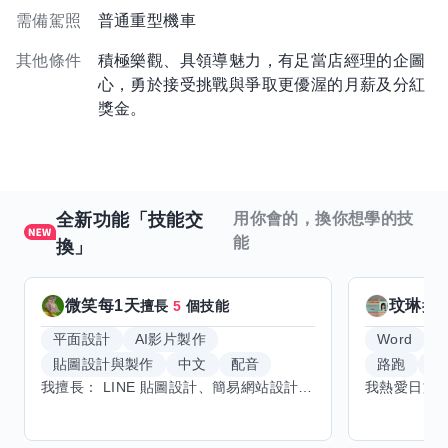
需備駕照
普通重型機車
其他條件
積極樂觀、具領導魅力，有足當店經理的企圖
心，勇於接受挑戰與爭取更優渥的月薪及分紅
獎金。
全新功能「技能交
用你會的，換你想學的技
能
換」
微笑每1天
玟琳
擅長
5
個技能
擅
平面設計
AI影片製作
Word
貼圖設計與製作
中文
配音
路跑
羽
我擅長： LINE 貼圖設計、簡易網站設計、影片剪輯、配音、AI 影片創作、音樂創作（原創歌曲／純音樂／配樂） 希望交換技能： ① 游泳（想學：自由式、蝶式） 已會基礎蛙式、仰式，但姿勢尚未標準，希望有人協助修正動作、提升效率。 ② 鋼琴（目前約巴哈初階程度） ③ 英文（程度約 B1～B2） 交換方式： 捷運可到處，部分技能可線上交換。